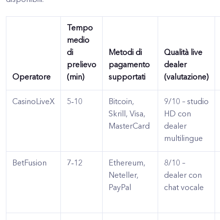
Tempo
medio
di
Metodi di
Qualità live
prelievo
pagamento
dealer
Operatore
(min)
supportati
(valutazione)
CasinoLiveX
5‑10
Bitcoin,
9/10 – studio
Skrill, Visa,
HD con
MasterCard
dealer
multilingue
BetFusion
7‑12
Ethereum,
8/10 –
Neteller,
dealer con
PayPal
chat vocale