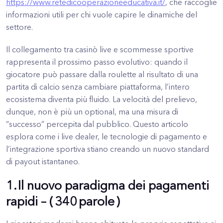
https://www.retedicooperazioneeducativa.it/
, che raccoglie
informazioni utili per chi vuole capire le dinamiche del
settore.
Il collegamento tra casinò live e scommesse sportive
rappresenta il prossimo passo evolutivo: quando il
giocatore può passare dalla roulette al risultato di una
partita di calcio senza cambiare piattaforma, l’intero
ecosistema diventa più fluido. La velocità del prelievo,
dunque, non è più un optional, ma una misura di
“successo” percepita dal pubblico. Questo articolo
esplora come i live dealer, le tecnologie di pagamento e
l’integrazione sportiva stiano creando un nuovo standard
di payout istantaneo.
1. Il nuovo paradigma dei pagamenti
rapidi – ( 340 parole )