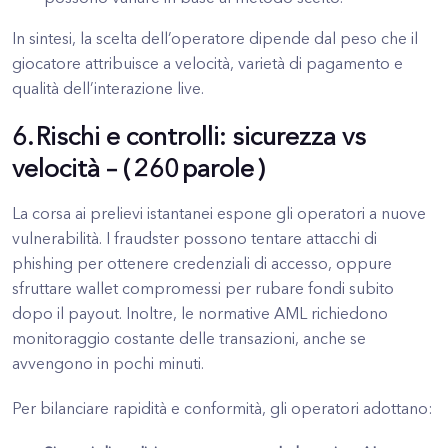
In sintesi, la scelta dell’operatore dipende dal peso che il
giocatore attribuisce a velocità, varietà di pagamento e
qualità dell’interazione live.
6. Rischi e controlli: sicurezza vs
velocità – ( 260 parole )
La corsa ai prelievi istantanei espone gli operatori a nuove
vulnerabilità. I fraudster possono tentare attacchi di
phishing per ottenere credenziali di accesso, oppure
sfruttare wallet compromessi per rubare fondi subito
dopo il payout. Inoltre, le normative AML richiedono
monitoraggio costante delle transazioni, anche se
avvengono in pochi minuti.
Per bilanciare rapidità e conformità, gli operatori adottano: