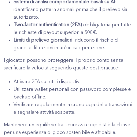
Sistemi di analisi comportamentale basati su AI
:
identificano pattern anomali prima che il prelievo sia
autorizzato.
Two‑factor authentication (2FA)
obbligatoria per tutte
le richieste di payout superiori a 500 €.
Limiti di prelievo giornalieri
: riducono il rischio di
grandi esfiltrazioni in un’unica operazione.
I giocatori possono proteggere il proprio conto senza
sacrificare la velocità seguendo queste best practice:
Attivare 2FA su tutti i dispositivi.
Utilizzare wallet personali con password complesse e
backup offline.
Verificare regolarmente la cronologia delle transazioni
e segnalare attività sospette.
Mantenere un equilibrio tra sicurezza e rapidità è la chiave
per una esperienza di gioco sostenibile e affidabile.