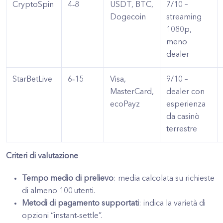
CryptoSpin
4‑8
USDT, BTC,
7/10 –
Dogecoin
streaming
1080p,
meno
dealer
StarBetLive
6‑15
Visa,
9/10 –
MasterCard,
dealer con
ecoPayz
esperienza
da casinò
terrestre
Criteri di valutazione
Tempo medio di prelievo
: media calcolata su richieste
di almeno 100 utenti.
Metodi di pagamento supportati
: indica la varietà di
opzioni “instant‑settle”.