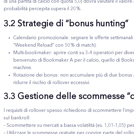
di una partita di calcio con quota 5,0) dovrà valutare il valore
probabilità percepita supera il 20 %.
3.2 Strategie di “bonus hunting”
Calendario promozionale: segnare le offerte settimanali
“Weekend Reload” con 50 % di match).
Multi‑bookmaker: aprire conti su 3‑4 operatori per diversi
benvenuto di Bookmaker A per il calcio, quello di Book
machine.
Rotazione dei bonus: non accumulare più di due bonus at
ridurre il rischio di rollover eccessivi.
3.3 Gestione delle scommesse “qu
I requisiti di rollover spesso richiedono di scommettere l’im
sul bankroll:
– Scommettere su mercati a bassa volatilità (es. 1,01‑1,05) pe
– Utilizzare le scommesse gratuite per coprire parte del roll