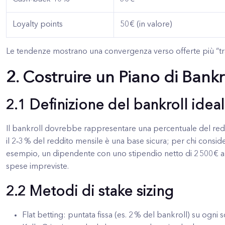
Loyalty points
50 € (in valore)
Le tendenze mostrano una convergenza verso offerte più “tras
2. Costruire un Piano di Bankr
2.1 Definizione del bankroll idea
Il bankroll dovrebbe rappresentare una percentuale del reddi
il 2‑3 % del reddito mensile è una base sicura; per chi conside
esempio, un dipendente con uno stipendio netto di 2 500 € a
spese impreviste.
2.2 Metodi di stake sizing
Flat betting: puntata fissa (es. 2 % del bankroll) su ogni