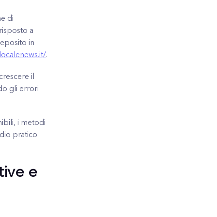
e di
risposto a
eposito in
localenews.it/
.
crescere il
o gli errori
bili, i metodi
udio pratico
ive e