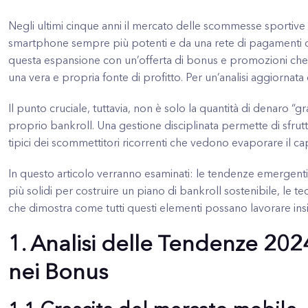
Negli ultimi cinque anni il mercato delle scommesse sportive 
smartphone sempre più potenti e da una rete di pagamenti di
questa espansione con un’offerta di bonus e promozioni che
una vera e propria fonte di profitto. Per un’analisi aggiornata 
Il punto cruciale, tuttavia, non è solo la quantità di denaro “g
proprio bankroll. Una gestione disciplinata permette di sfrutt
tipici dei scommettitori ricorrenti che vedono evaporare il cap
In questo articolo verranno esaminati: le tendenze emergenti
più solidi per costruire un piano di bankroll sostenibile, le t
che dimostra come tutti questi elementi possano lavorare insi
1. Analisi delle Tendenze 20
nei Bonus