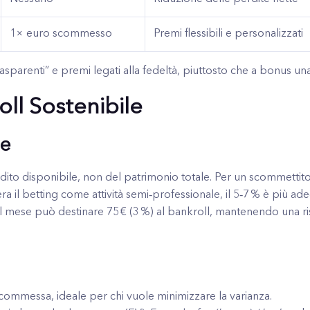
1× euro scommesso
Premi flessibili e personalizzati
parenti” e premi legati alla fedeltà, piuttosto che a bonus un
oll Sostenibile
le
to disponibile, non del patrimonio totale. Per un scommettitor
ra il betting come attività semi‑professionale, il 5‑7 % è più ad
l mese può destinare 75 € (3 %) al bankroll, mantenendo una r
 scommessa, ideale per chi vuole minimizzare la varianza.