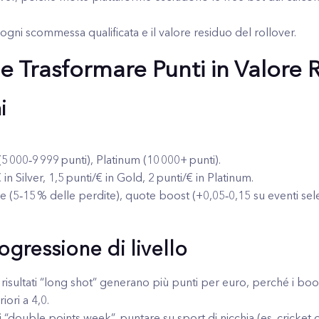
ogni scommessa qualificata e il valore residuo del rollover.
e Trasformare Punti in Valore 
i
 (5 000‑9 999 punti), Platinum (10 000+ punti).
 Silver, 1,5 punti/€ in Gold, 2 punti/€ in Platinum.
e (5‑15 % delle perdite), quote boost (+0,05‑0,15 su eventi sele
ogressione di livello
u risultati “long shot” generano più punti per euro, perché i b
ori a 4,0.