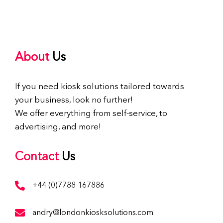
About
Us
If you need kiosk solutions tailored towards
your business, look no further!
We offer everything from self-service, to
advertising, and more!
Contact
Us
+44 (0)7788 167886
andry@londonkiosksolutions.com