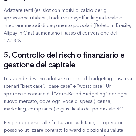
Adattare temi (es. slot con motivi di calcio per gli
appassionati italiani), tradurre i payoff in lingua locale e
integrare metodi di pagamento popolari (Boleto in Brasile,
Alipay in Cina) aumentano il tasso di conversione del
12‑18 %.
5. Controllo del rischio finanziario e
gestione del capitale
Le aziende devono adottare modelli di budgeting basati su
scenari “best‑case”, “base‑case” e “worst‑case”. Un
approccio comune è il “Zero‑Based Budgeting” per ogni
nuovo mercato, dove ogni voce di spesa (licenza,
marketing, compliance) è giustificata dal potenziale ROI.
Per proteggersi dalle fluttuazioni valutarie, gli operatori
possono utilizzare contratti forward o opzioni su valute