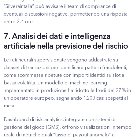
“Silverairitalia” può avvisare il team di compliance di
eventuali discussioni negative, permettendo una risposta
entro 2‑4 ore.
7. Analisi dei dati e intelligenza
artificiale nella previsione del rischio
Le reti neurali supervisionate vengono addestrate su
dataset di transazioni per identificare pattern fraudolenti,
come scommesse ripetute con importi identici su slot a
bassa volatilità. Un modello di machine learning
implementato in produzione ha ridotto le frodi del 27 % in
un operatore europeo, segnalando 1.200 casi sospetti al
mese.
Dashboard di risk‑analytics, integrate con sistemi di
gestione del gioco (GMS), offrono visualizzazioni in tempo
reale di metriche quali “tasso di payout anomalo” e