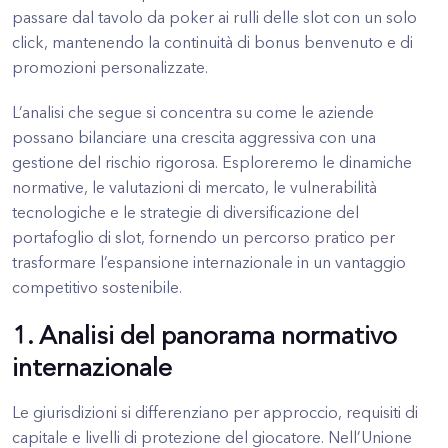
passare dal tavolo da poker ai rulli delle slot con un solo
click, mantenendo la continuità di bonus benvenuto e di
promozioni personalizzate.
L’analisi che segue si concentra su come le aziende
possano bilanciare una crescita aggressiva con una
gestione del rischio rigorosa. Esploreremo le dinamiche
normative, le valutazioni di mercato, le vulnerabilità
tecnologiche e le strategie di diversificazione del
portafoglio di slot, fornendo un percorso pratico per
trasformare l’espansione internazionale in un vantaggio
competitivo sostenibile.
1. Analisi del panorama normativo
internazionale
Le giurisdizioni si differenziano per approccio, requisiti di
capitale e livelli di protezione del giocatore. Nell’Unione