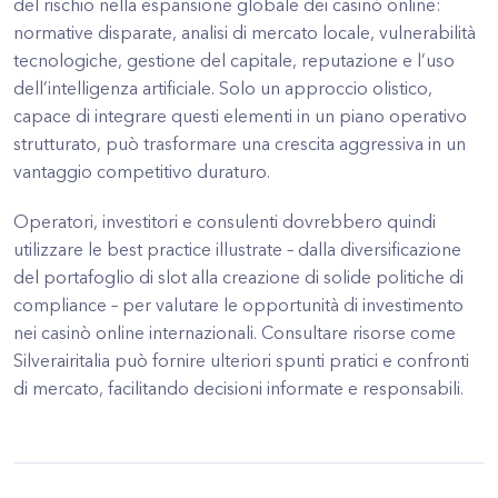
del rischio nella espansione globale dei casinò online:
normative disparate, analisi di mercato locale, vulnerabilità
tecnologiche, gestione del capitale, reputazione e l’uso
dell’intelligenza artificiale. Solo un approccio olistico,
capace di integrare questi elementi in un piano operativo
strutturato, può trasformare una crescita aggressiva in un
vantaggio competitivo duraturo.
Operatori, investitori e consulenti dovrebbero quindi
utilizzare le best practice illustrate – dalla diversificazione
del portafoglio di slot alla creazione di solide politiche di
compliance – per valutare le opportunità di investimento
nei casinò online internazionali. Consultare risorse come
Silverairitalia può fornire ulteriori spunti pratici e confronti
di mercato, facilitando decisioni informate e responsabili.