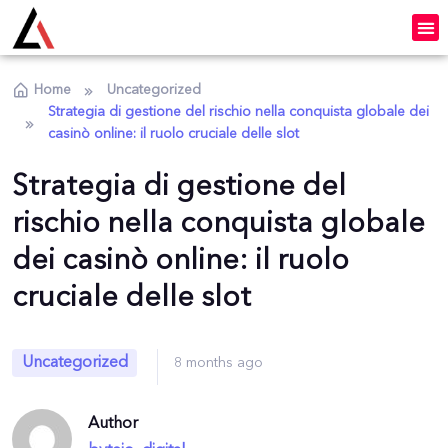
Home
Uncategorized
Strategia di gestione del rischio nella conquista globale dei
casinò online: il ruolo cruciale delle slot
Strategia di gestione del
rischio nella conquista globale
dei casinò online: il ruolo
cruciale delle slot
Uncategorized
8 months ago
Author