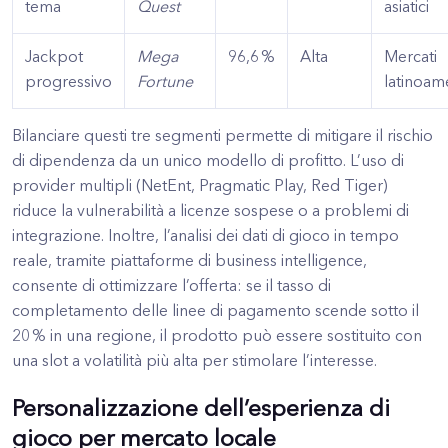
tema
Quest
asiatici
Jackpot
Mega
96,6 %
Alta
Mercati
progressivo
Fortune
latinoam
Bilanciare questi tre segmenti permette di mitigare il rischio
di dipendenza da un unico modello di profitto. L’uso di
provider multipli (NetEnt, Pragmatic Play, Red Tiger)
riduce la vulnerabilità a licenze sospese o a problemi di
integrazione. Inoltre, l’analisi dei dati di gioco in tempo
reale, tramite piattaforme di business intelligence,
consente di ottimizzare l’offerta: se il tasso di
completamento delle linee di pagamento scende sotto il
20 % in una regione, il prodotto può essere sostituito con
una slot a volatilità più alta per stimolare l’interesse.
Personalizzazione dell’esperienza di
gioco per mercato locale