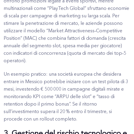
offrono promozioni legate a eventi sportivi, mentre
multinazionali come “PlayTech Global” sfruttano economie
di scala per campagne di marketing su larga scala. Per
stimare la penetrazione di mercato, le aziende possono
utilizzare il modello “Market Attractiveness‑Competitive
Position” (MAC) che combina fattori di domanda (crescita
annuale del segmento slot, spesa media per giocatore)
con indicatori di concorrenza (quota di mercato dei top‑5
operatori).
Un esempio pratico: una società europea che desidera
entrare in Messico potrebbe iniziare con un test pilota di 3
mesi, investendo € 500 000 in campagne digitali mirate e
monitorando KPI come “ARPU delle slot” e “tasso di
retention dopo il primo bonus”. Se il ritorno
sull’investimento supera il 20 % entro il trimestre, si
procede con un rollout completo.
3. Gestione del rischio tecnologico e