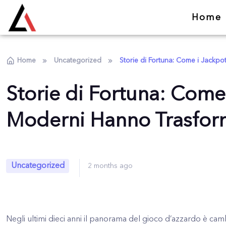
Home
Home
Uncategorized
Storie di Fortuna: Come i Jackpo
Storie di Fortuna: Come
Moderni Hanno Trasforma
Uncategorized
2 months ago
Negli ultimi dieci anni il panorama del gioco d’azzardo è camb