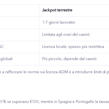
Jackpot terrestre
1‑7 giorni lavorativi
Limitata agli orari del casinò
GC
Licenza locale, spesso più restrittiva
 globali
Più piccolo, dipende dal casinò
 a rafforzare le norme sui licenza ADM e a introdurre limiti di
 al 20 % se superano €500, mentre in Spagna e Portogallo la tassa