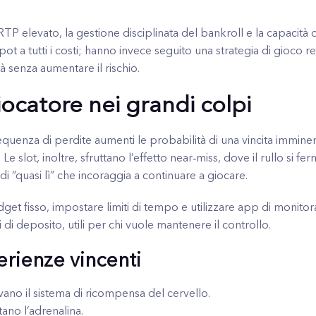
 RTP elevato, la gestione disciplinata del bankroll e la capacità
kpot a tutti i costi; hanno invece seguito una strategia di gioco 
senza aumentare il rischio.
giocatore nei grandi colpi
equenza di perdite aumenti le probabilità di una vincita immine
slot, inoltre, sfruttano l’effetto near‑miss, dove il rullo si f
 “quasi lì” che incoraggia a continuare a giocare.
get fisso, impostare limiti di tempo e utilizzare app di monito
i di deposito, utili per chi vuole mantenere il controllo.
rienze vincenti
ano il sistema di ricompensa del cervello.
tano l’adrenalina.