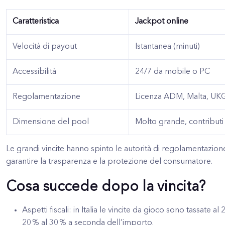
Caratteristica
Jackpot online
Velocità di payout
Istantanea (minuti)
Accessibilità
24/7 da mobile o PC
Regolamentazione
Licenza ADM, Malta, UK
Dimensione del pool
Molto grande, contributi
Le grandi vincite hanno spinto le autorità di regolamentazione
garantire la trasparenza e la protezione del consumatore.
Cosa succede dopo la vincita?
Aspetti fiscali: in Italia le vincite da gioco sono tassate
20 % al 30 % a seconda dell’importo.