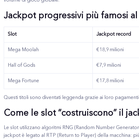
volume di gioco globale.
Jackpot progressivi più famosi 
Slot
Jackpot record
Mega Moolah
€18,9 milioni
Hall of Gods
€7,9 milioni
Mega Fortune
€17,8 milioni
Questi titoli sono diventati leggenda grazie ai loro pagamenti a
Come le slot “costruiscono” il ja
Le slot utilizzano algoritmi RNG (Random Number Generator) cer
jackpot è legato al RTP (Return to Player) della macchina: più