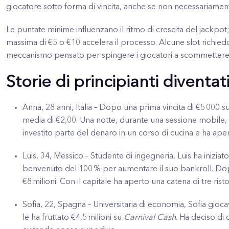
giocatore sotto forma di vincita, anche se non necessariament
Le puntate minime influenzano il ritmo di crescita del jack
massima di €5 o €10 accelera il processo. Alcune slot richiedon
meccanismo pensato per spingere i giocatori a scommettere d
Storie di principianti diventati 
Anna, 28 anni, Italia – Dopo una prima vincita di €5 000 
media di €2,00. Una notte, durante una sessione mobile, h
investito parte del denaro in un corso di cucina e ha aper
Luis, 34, Messico – Studente di ingegneria, Luis ha iniz
benvenuto del 100 % per aumentare il suo bankroll. Dop
€8 milioni. Con il capitale ha aperto una catena di tre ri
Sofia, 22, Spagna – Universitaria di economia, Sofia gioc
le ha fruttato €4,5 milioni su
Carnival Cash
. Ha deciso di