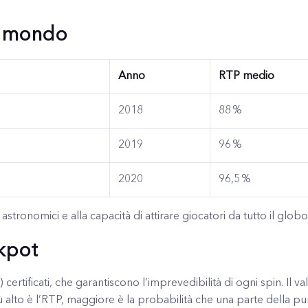
al mondo
Anno
RTP medio
2018
88 %
2019
96 %
2020
96,5 %
stronomici e alla capacità di attirare giocatori da tutto il globo
ckpot
tificati, che garantiscono l’imprevedibilità di ogni spin. Il va
 alto è l’RTP, maggiore è la probabilità che una parte della punt