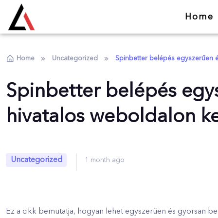
Home
Home
Uncategorized
Spinbetter belépés egyszerűen é
Spinbetter belépés egy
hivatalos weboldalon ke
Uncategorized
1 month ago
Ez a cikk bemutatja, hogyan lehet egyszerűen és gyorsan be