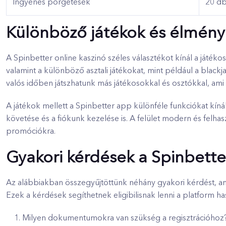
Ingyenes pörgetések
20 d
Különböző játékok és élmény
A Spinbetter online kaszinó széles választékot kínál a játék
valamint a különböző asztali játékokat, mint például a black
valós időben játszhatunk más játékosokkal és osztókkal, ami 
A játékok mellett a Spinbetter app különféle funkciókat kín
követése és a fiókunk kezelése is. A felület modern és felha
promóciókra.
Gyakori kérdések a Spinbette
Az alábbiakban összegyűjtöttünk néhány gyakori kérdést, am
Ezek a kérdések segíthetnek eligibilisnak lenni a platform h
Milyen dokumentumokra van szükség a regisztrációhoz