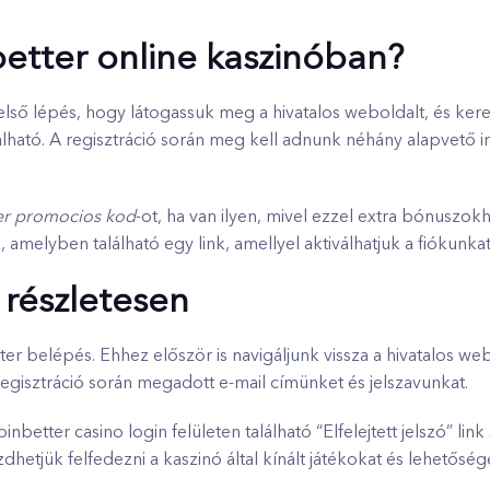
better online kaszinóban?
 első lépés, hogy látogassuk meg a hivatalos weboldalt, és ke
lálható. A regisztráció során meg kell adnunk néhány alapvető i
er promocios kod
-ot, ha van ilyen, mivel ezzel extra bónuszok
 amelyben található egy link, amellyel aktiválhatjuk a fiókunkat
 részletesen
er belépés. Ehhez először is navigáljunk vissza a hivatalos web
regisztráció során megadott e-mail címünket és jelszavunkat.
nbetter casino login felületen található “Elfelejtett jelszó” lin
dhetjük felfedezni a kaszinó által kínált játékokat és lehetősé