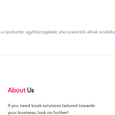
a Spinbetter ügyfélszolgálatát, ahol szakértők állnak rendelk
About
Us
If you need kiosk solutions tailored towards
your business, look no further!