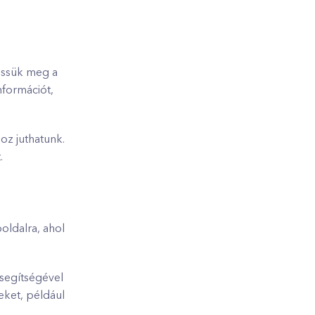
ressük meg a
nformációt,
hoz juthatunk.
.
oldalra, ahol
k segítségével
geket, például