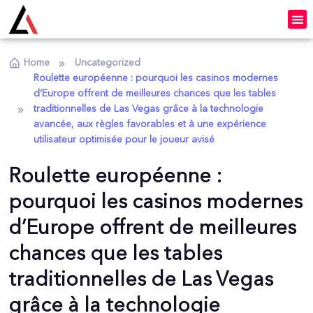
Home
Uncategorized
Roulette européenne : pourquoi les casinos modernes
d’Europe offrent de meilleures chances que les tables
traditionnelles de Las Vegas grâce à la technologie
avancée, aux règles favorables et à une expérience
utilisateur optimisée pour le joueur avisé
Roulette européenne :
pourquoi les casinos modernes
d’Europe offrent de meilleures
chances que les tables
traditionnelles de Las Vegas
grâce à la technologie