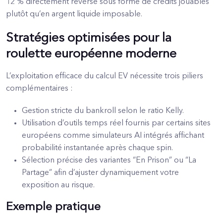
12 % directement reversé sous forme de crédits jouables
plutôt qu’en argent liquide imposable.
Stratégies optimisées pour la
roulette européenne moderne
L’exploitation efficace du calcul EV nécessite trois piliers
complémentaires :
Gestion stricte du bankroll selon le ratio Kelly.
Utilisation d’outils temps réel fournis par certains sites
européens comme simulateurs AI intégrés affichant
probabilité instantanée après chaque spin.
Sélection précise des variantes “En Prison” ou “La
Partage” afin d’ajuster dynamiquement votre
exposition au risque.
Exemple pratique