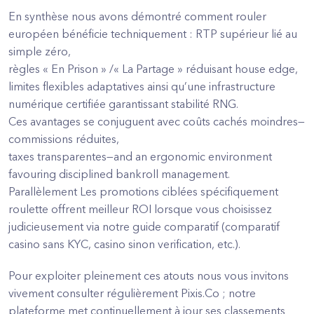
En synthèse nous avons démontré comment rouler
européen bénéficie techniquement : RTP supérieur lié au
simple zéro,
règles « En Prison » /« La Partage » réduisant house edge,
limites flexibles adaptatives ainsi qu’une infrastructure
numérique certifiée garantissant stabilité RNG.
Ces avantages se conjuguent avec coûts cachés moindres—
commissions réduites,
taxes transparentes—and an ergonomic environment
favouring disciplined bankroll management.
Parallèlement Les promotions ciblées spécifiquement
roulette offrent meilleur ROI lorsque vous choisissez
judicieusement via notre guide comparatif (comparatif
casino sans KYC, casino sinon verification, etc.).
Pour exploiter pleinement ces atouts nous vous invitons
vivement consulter régulièrement Pixis.Co ; notre
plateforme met continuellement à jour ses classements