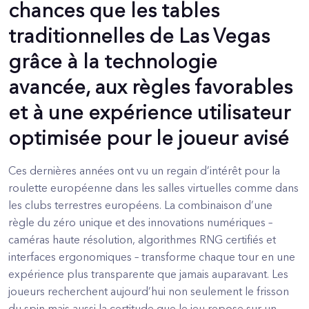
chances que les tables
traditionnelles de Las Vegas
grâce à la technologie
avancée, aux règles favorables
et à une expérience utilisateur
optimisée pour le joueur avisé
Ces dernières années ont vu un regain d’intérêt pour la
roulette européenne dans les salles virtuelles comme dans
les clubs terrestres européens. La combinaison d’une
règle du zéro unique et des innovations numériques –
caméras haute résolution, algorithmes RNG certifiés et
interfaces ergonomiques – transforme chaque tour en une
expérience plus transparente que jamais auparavant. Les
joueurs recherchent aujourd’hui non seulement le frisson