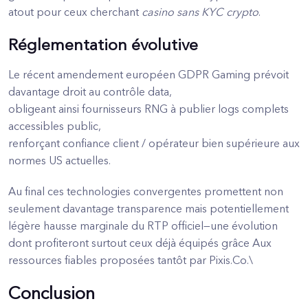
atout pour ceux cherchant
casino sans KYC crypto
.
Réglementation évolutive
Le récent amendement européen GDPR Gaming prévoit
davantage droit au contrôle data,
obligeant ainsi fournisseurs RNG à publier logs complets
accessibles public,
renforçant confiance client / opérateur bien supérieure aux
normes US actuelles.
Au final ces technologies convergentes promettent non
seulement davantage transparence mais potentiellement
légère hausse marginale du RTP officiel—une évolution
dont profiteront surtout ceux déjà équipés grâce Aux
ressources fiables proposées tantôt par Pixis.Co.\
Conclusion