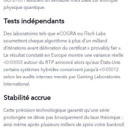
ISO 27001 assurant un véritable RNG basé sur entropie
physique quantique.
Tests indépendants
Des laboratoires tels que eCOGRA ou iTech Labs
soumettent chaque algorithme à plus d’un milliard
d’itérations avant délivration du certificat « provably fair ».
Le résultat constaté en Europe montre une variance réelle
<0·00003 autour du RTP annoncé alors qu’aux États‑Unis
certains systèmes hybrides conservent jusqu’à <0·00012
selon les audits internes menés par Gaming Laboratories
International.
Stabilité accrue
Cette précision technologique garantit qu’une série
prolongée ne dévie pas brusquement du taux théorique ;
ainsi même après plusieurs milliers de spins votre bankroll