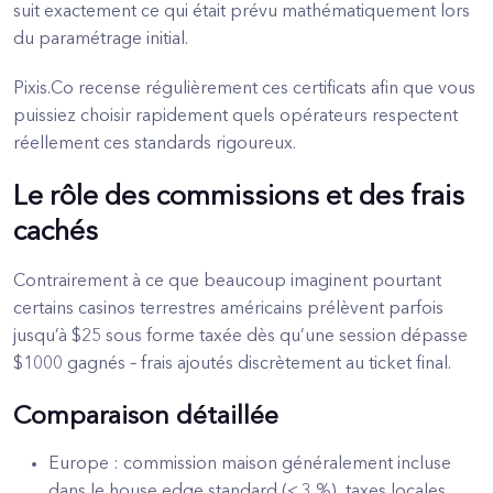
suit exactement ce qui était prévu mathématiquement lors
du paramétrage initial.
Pixis.Co recense régulièrement ces certificats afin que vous
puissiez choisir rapidement quels opérateurs respectent
réellement ces standards rigoureux.
Le rôle des commissions et des frais
cachés
Contrairement à ce que beaucoup imaginent pourtant
certains casinos terrestres américains prélèvent parfois
jusqu’à $25 sous forme taxée dès qu’une session dépasse
$1000 gagnés – frais ajoutés discrètement au ticket final.
Comparaison détaillée
Europe : commission maison généralement incluse
dans le house edge standard (< 3 %), taxes locales