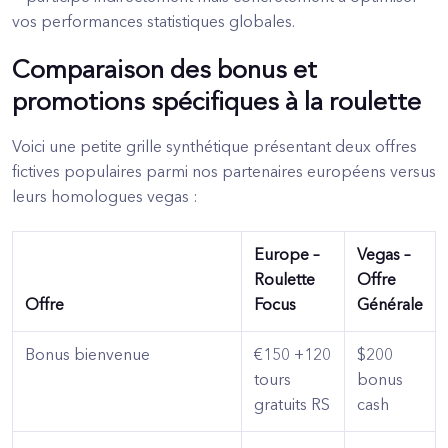
vos performances statistiques globales.
Comparaison des bonus et
promotions spécifiques à la roulette
Voici une petite grille synthétique présentant deux offres
fictives populaires parmi nos partenaires européens versus
leurs homologues vegas :
Europe –
Vegas –
Roulette
Offre
Offre
Focus
Générale
Bonus bienvenue
€150 +120
$200
tours
bonus
gratuits RS
cash