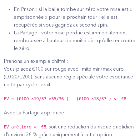
En Prison : si la balle tombe sur zéro votre mise est «
emprisonnée » pour le prochain tour ; elle est
récupérée si vous gagnez au second spin.
La Partage : votre mise perdue est immédiatement
remboursée à hauteur de moitié dès qu’elle rencontre
le zéro.
Prenons un exemple chiffré :
Vous placez €100 sur rouge avec limite min/max euro
(€0·20/€200). Sans aucune règle spéciale votre espérance
nette par cycle serait :
EV = (€100 ×19/37 ×35/36 ) − (€100 ×18/37 ) ≈ −€8
Avec La Partage appliquée :
EV améliore ≈ −€5
, soit une réduction du risque quotidien
d’environ 38 % grâce uniquement à cette option