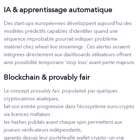
IA & apprentissage automatique
Des start‑ups européennes développent aujourd’hui des
modèles prédictifs capables d’identifier quand une
séquence improbable pourrait indiquer problème
matériel chez wheel-live streamings . Ces alertes seraient
intégrées directement aux dashboards utilisateurs offrant
ainsi possibilité temporaire ‘stop loss’ avant perte majeure.
Blockchain & provably fair
Le concept
provably fair
, popularisé par quelques
cryptocasinos asiatiques,
fait son entrée progressive dans l’écosystème euro‑crypto
via licences maltaises :
les hashes publiés avant chaque spin permettent aux
joueurs vérificateurs indépendants,
garantis depuis leur portefeuille wallet crypto—un vrai