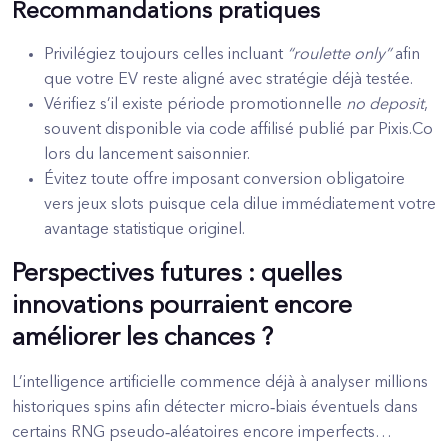
Recommandations pratiques
Privilégiez toujours celles incluant
“roulette only”
afin
que votre EV reste aligné avec stratégie déjà testée.
Vérifiez s’il existe période promotionnelle
no deposit
,
souvent disponible via code affilisé publié par Pixis.Co
lors du lancement saisonnier.
Évitez toute offre imposant conversion obligatoire
vers jeux slots puisque cela dilue immédiatement votre
avantage statistique originel.
Perspectives futures : quelles
innovations pourraient encore
améliorer les chances ?
L’intelligence artificielle commence déjà à analyser millions
historiques spins afin détecter micro‑biais éventuels dans
certains RNG pseudo‐aléatoires encore imperfects…