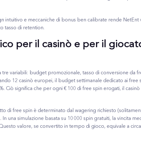
sign intuitivo e meccaniche di bonus ben calibrate rende NetEnt
o tasso di retention.
o per il casinò e per il giocat
da tre variabili: budget promozionale, tasso di conversione da fr
ando 12 casinò europei, il budget settimanale dedicato ai free s
 Ciò significa che per ogni € 100 di free spin erogati, il casinò 
tto di free spin è determinato dal wagering richiesto (solitamen
 In una simulazione basata su 10 000 spin gratuiti, la vincita medi
Questo valore, se convertito in tempo di gioco, equivale a circa