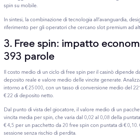
spin su mobile.
In sintesi, la combinazione di tecnologia all’avanguardia, de
riferimento per gli operatori che cercano slot premium ad alt
3. Free spin: impatto economic
393 parole
Il costo medio di un ciclo di free spin per il casinò dipende 
deposito reale e valore medio delle vincite generate. Analizz
intorno a € 25 000, con un tasso di conversione medio del 22 %.
€ 22 di deposito netto.
Dal punto di vista del giocatore, il valore medio di un pacche
vincita media per spin, che varia dal 0,02 al 0,08 della puntata.
€ 4,5 per un pacchetto da 20 free spin con puntata di € 0,10. 
sessione senza rischio di perdita.