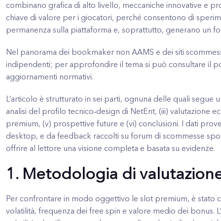
combinano grafica di alto livello, meccaniche innovative e pro
chiave di valore per i giocatori, perché consentono di sperime
permanenza sulla piattaforma e, soprattutto, generano un fort
Nel panorama dei bookmaker non AAMS e dei siti scommesse sic
indipendenti; per approfondire il tema si può consultare il p
aggiornamenti normativi.
L’articolo è strutturato in sei parti, ognuna delle quali segue u
analisi del profilo tecnico‑design di NetEnt, (iii) valutazione 
premium, (v) prospettive future e (vi) conclusioni. I dati prove
desktop, e da feedback raccolti su forum di scommesse sportiv
offrire al lettore una visione completa e basata su evidenze.
1. Metodologia di valutazion
Per confrontare in modo oggettivo le slot premium, è stato c
volatilità, frequenza dei free spin e valore medio dei bonus. L