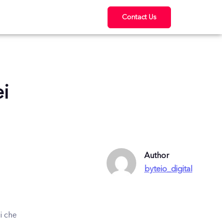
Contact Us
ei
Author
byteio_digital
i che