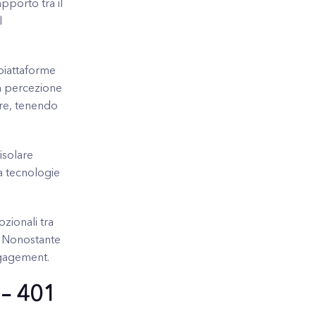
apporto tra il
l
 piattaforme
la percezione
ore, tenendo
isolare
 a tecnologie
zionali tra
n. Nonostante
engagement.
 – 401