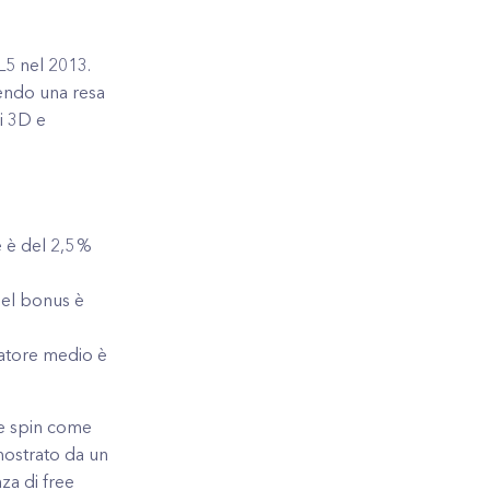
L5 nel 2013.
tendo una resa
ni 3D e
e è del 2,5 %
del bonus è
catore medio è
ree spin come
imostrato da un
za di free