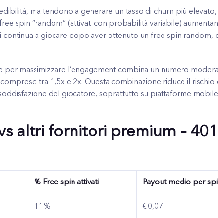
revedibilità, ma tendono a generare un tasso di churn più elevato,
i free spin “random” (attivati con probabilità variabile) aumenta
ri continua a giocare dopo aver ottenuto un free spin random, c
imale per massimizzare l’engagement combina un numero modera
t compreso tra 1,5x e 2x. Questa combinazione riduce il rischio 
soddisfazione del giocatore, soprattutto su piattaforme mobile
s altri fornitori premium – 401
% Free spin attivati
Payout medio per sp
11 %
€ 0,07