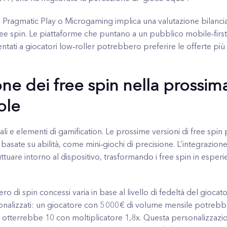
e Pragmatic Play o Microgaming implica una valutazione bilanciat
ui free spin. Le piattaforme che puntano a un pubblico mobile‑fir
tati a giocatori low‑roller potrebbero preferire le offerte più 
one dei free spin nella prossim
ole
li e elementi di gamification. Le prossime versioni di free spin
 basate su abilità, come mini‑giochi di precisione. L’integrazione
uttuare intorno al dispositivo, trasformando i free spin in esper
 di spin concessi varia in base al livello di fedeltà del giocato
onalizzati: un giocatore con 5 000 € di volume mensile potrebb
 otterrebbe 10 con moltiplicatore 1,8x. Questa personalizzazi