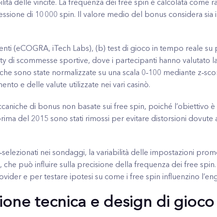
abilità delle vincite. La frequenza dei free spin è calcolata come r
 sessione di 10 000 spin. Il valore medio del bonus considera sia i
endenti (eCOGRA, iTech Labs), (b) test di gioco in tempo reale su
ty di scommesse sportive, dove i partecipanti hanno valutato 
etriche sono state normalizzate su una scala 0‑100 mediante z‑sc
to e delle valute utilizzate nei vari casinò.
ccaniche di bonus non basate sui free spin, poiché l’obiettivo è 
ati prima del 2015 sono stati rimossi per evitare distorsioni dovute
selezionati nei sondaggi, la variabilità delle impostazioni promo
o, che può influire sulla precisione della frequenza dei free spi
rovider e per testare ipotesi su come i free spin influenzino l’
azione tecnica e design di gioco