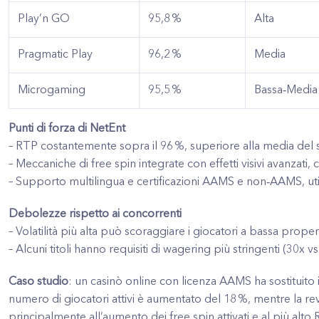
Play’n GO
95,8 %
Alta
Pragmatic Play
96,2 %
Media
Microgaming
95,5 %
Bassa‑Media
Punti di forza di NetEnt
– RTP costantemente sopra il 96 %, superiore alla media del s
– Meccaniche di free spin integrate con effetti visivi avanzat
– Supporto multilingua e certificazioni AAMS e non‑AAMS, util
Debolezze rispetto ai concorrenti
– Volatilità più alta può scoraggiare i giocatori a bassa propen
– Alcuni titoli hanno requisiti di wagering più stringenti (30x vs
Caso studio
: un casinò online con licenza AAMS ha sostituito 
numero di giocatori attivi è aumentato del 18 %, mentre la re
principalmente all’aumento dei free spin attivati e al più alto