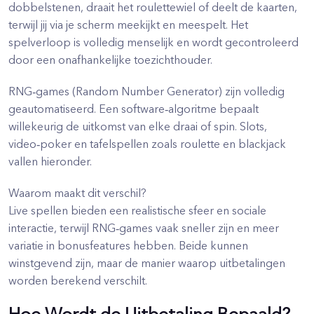
dobbelstenen, draait het roulettewiel of deelt de kaarten,
terwijl jij via je scherm meekijkt en meespelt. Het
spelverloop is volledig menselijk en wordt gecontroleerd
door een onafhankelijke toezichthouder.
RNG‑games (Random Number Generator) zijn volledig
geautomatiseerd. Een software‑algoritme bepaalt
willekeurig de uitkomst van elke draai of spin. Slots,
video‑poker en tafelspellen zoals roulette en blackjack
vallen hieronder.
Waarom maakt dit verschil?
Live spellen bieden een realistische sfeer en sociale
interactie, terwijl RNG‑games vaak sneller zijn en meer
variatie in bonusfeatures hebben. Beide kunnen
winstgevend zijn, maar de manier waarop uitbetalingen
worden berekend verschilt.