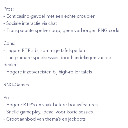
Pros:
– Echt casino‑gevoel met een echte croupier
– Sociale interactie via chat
– Transparante spelverloop, geen verborgen RNG‑code
Cons:
– Lagere RTP’s bij sommige tafelspellen
– Langzamere speelsessies door handelingen van de
dealer
– Hogere inzetvereisten bij high‑roller tafels
RNG‑Games
Pros:
– Hogere RTP’s en vaak betere bonusfeatures
– Snelle gameplay, ideaal voor korte sessies
– Groot aanbod van thema’s en jackpots