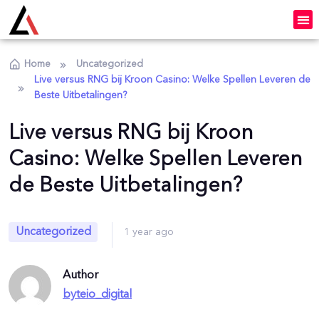
Home
Uncategorized
Live versus RNG bij Kroon Casino: Welke Spellen Leveren de
Beste Uitbetalingen?
Live versus RNG bij Kroon
Casino: Welke Spellen Leveren
de Beste Uitbetalingen?
Uncategorized
1 year ago
Author
byteio_digital