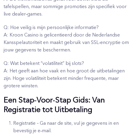
tafelspellen, maar sommige promoties zijn specifiek voor
live dealer‑games.
Q: Hoe veilig is mijn persoonlijke informatie?
A: Kroon Casino is gelicentieerd door de Nederlandse
Kansspelautoriteit en maakt gebruik van SSL‑encryptie om
jouw gegevens te beschermen.
Q: Wat betekent “volatiliteit” bij slots?
A: Het geeft aan hoe vaak en hoe groot de uitbetalingen
zijn. Hoge volatiliteit betekent minder frequente, maar
grotere winsten.
Een Stap‑Voor‑Stap Gids: Van
Registratie tot Uitbetaling
Registratie – Ga naar de site, vul je gegevens in en
bevestig je e‑mail.