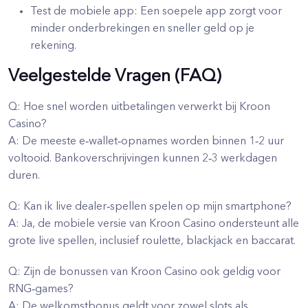
Test de mobiele app: Een soepele app zorgt voor
minder onderbrekingen en sneller geld op je
rekening.
Veelgestelde Vragen (FAQ)
Q: Hoe snel worden uitbetalingen verwerkt bij Kroon
Casino?
A: De meeste e‑wallet‑opnames worden binnen 1‑2 uur
voltooid. Bankoverschrijvingen kunnen 2‑3 werkdagen
duren.
Q: Kan ik live dealer‑spellen spelen op mijn smartphone?
A: Ja, de mobiele versie van Kroon Casino ondersteunt alle
grote live spellen, inclusief roulette, blackjack en baccarat.
Q: Zijn de bonussen van Kroon Casino ook geldig voor
RNG‑games?
A: De welkomstbonus geldt voor zowel slots als