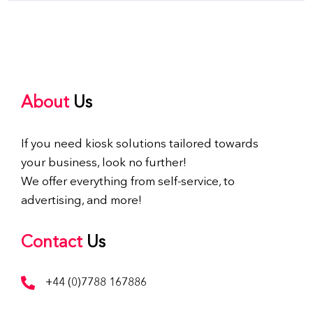
About
Us
If you need kiosk solutions tailored towards
your business, look no further!
We offer everything from self-service, to
advertising, and more!
Contact
Us
+44 (0)7788 167886