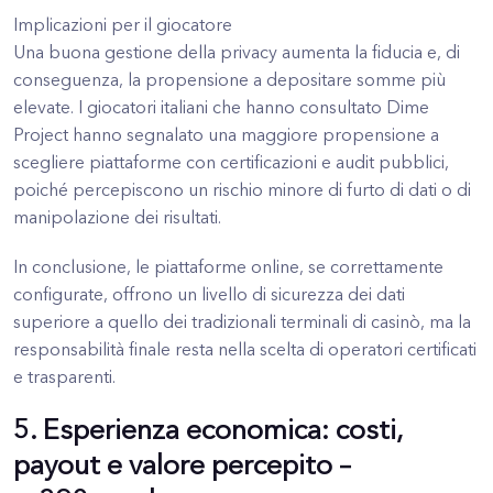
Implicazioni per il giocatore
Una buona gestione della privacy aumenta la fiducia e, di
conseguenza, la propensione a depositare somme più
elevate. I giocatori italiani che hanno consultato Dime
Project hanno segnalato una maggiore propensione a
scegliere piattaforme con certificazioni e audit pubblici,
poiché percepiscono un rischio minore di furto di dati o di
manipolazione dei risultati.
In conclusione, le piattaforme online, se correttamente
configurate, offrono un livello di sicurezza dei dati
superiore a quello dei tradizionali terminali di casinò, ma la
responsabilità finale resta nella scelta di operatori certificati
e trasparenti.
5. Esperienza economica: costi,
payout e valore percepito –