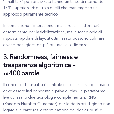
“small talk” personalizzato hanno un tasso di ritorno del
18 % superiore rispetto a quelli che mantengono un
approccio puramente tecnico.
In conclusione, l’interazione umana resta il fattore più
determinante per la fidelizzazione, ma le tecnologie di
risposta rapida e di layout ottimizzato possono colmare il
divario per i giocatori più orientati all’efficienza.
3. Randomness, fairness e
trasparenza algoritmica –
≈ 400 parole
Il concetto di casualità è centrale nel blackjack: ogni mano
deve essere indipendente e priva di bias. Le piattaforme
live utilizzano due tecnologie complementari: RNG
(Random Number Generator) per le decisioni di gioco non
legate alle carte (es. determinazione del dealer bust) e