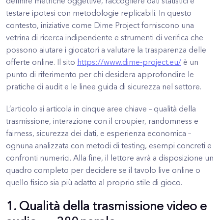
definire metriche oggettive, raccogliere dati statistici e
testare ipotesi con metodologie replicabili. In questo
contesto, iniziative come Dime Project forniscono una
vetrina di ricerca indipendente e strumenti di verifica che
possono aiutare i giocatori a valutare la trasparenza delle
offerte online. Il sito
https://www.dime-project.eu/
è un
punto di riferimento per chi desidera approfondire le
pratiche di audit e le linee guida di sicurezza nel settore.
L’articolo si articola in cinque aree chiave – qualità della
trasmissione, interazione con il croupier, randomness e
fairness, sicurezza dei dati, e esperienza economica –
ognuna analizzata con metodi di testing, esempi concreti e
confronti numerici. Alla fine, il lettore avrà a disposizione un
quadro completo per decidere se il tavolo live online o
quello fisico sia più adatto al proprio stile di gioco.
1. Qualità della trasmissione video e