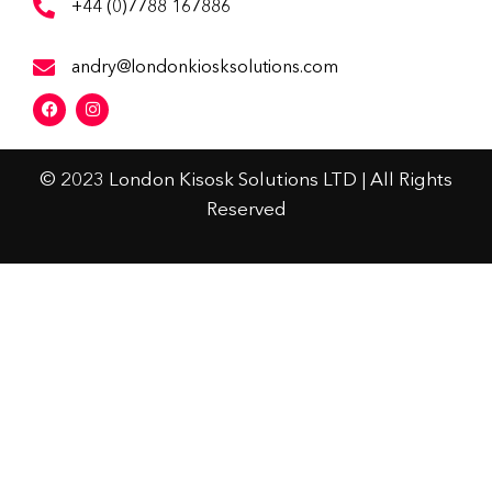
+44 (0)7788 167886
andry@londonkiosksolutions.com
© 2023 London Kisosk Solutions LTD | All Rights
Reserved