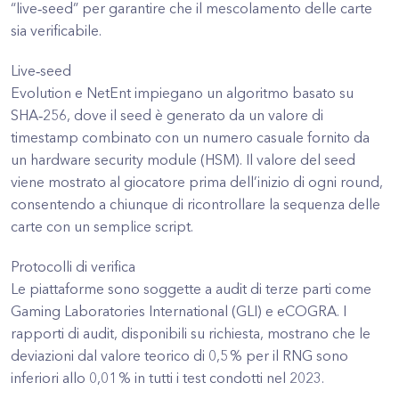
“live‑seed” per garantire che il mescolamento delle carte
sia verificabile.
Live‑seed
Evolution e NetEnt impiegano un algoritmo basato su
SHA‑256, dove il seed è generato da un valore di
timestamp combinato con un numero casuale fornito da
un hardware security module (HSM). Il valore del seed
viene mostrato al giocatore prima dell’inizio di ogni round,
consentendo a chiunque di ricontrollare la sequenza delle
carte con un semplice script.
Protocolli di verifica
Le piattaforme sono soggette a audit di terze parti come
Gaming Laboratories International (GLI) e eCOGRA. I
rapporti di audit, disponibili su richiesta, mostrano che le
deviazioni dal valore teorico di 0,5 % per il RNG sono
inferiori allo 0,01 % in tutti i test condotti nel 2023.