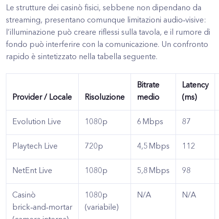
Le strutture dei casinò fisici, sebbene non dipendano da
streaming, presentano comunque limitazioni audio‑visive:
l’illuminazione può creare riflessi sulla tavola, e il rumore di
fondo può interferire con la comunicazione. Un confronto
rapido è sintetizzato nella tabella seguente.
Bitrate
Latency
Provider / Locale
Risoluzione
medio
(ms)
Evolution Live
1080p
6 Mbps
87
Playtech Live
720p
4,5 Mbps
112
NetEnt Live
1080p
5,8 Mbps
98
Casinò
1080p
N/A
N/A
brick‑and‑mortar
(variabile)