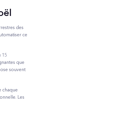
oël
rrestres des
utomatiser ce
u 15
ignantes que
pose souvent
de chaque
onnelle. Les