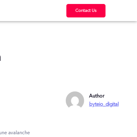
Contact Us
n
Author
byteio_digital
’une avalanche