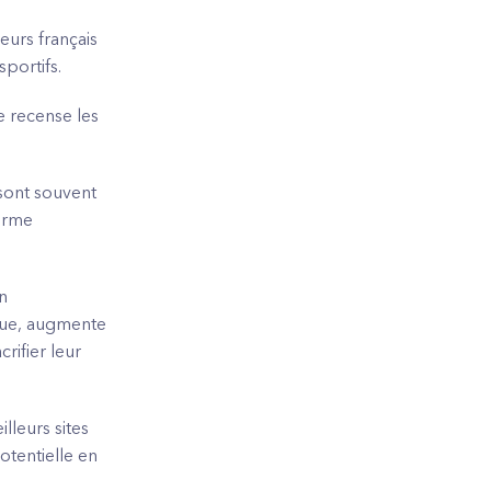
eurs français
portifs.
re recense les
sont souvent
forme
n
sque, augmente
rifier leur
lleurs sites
tentielle en