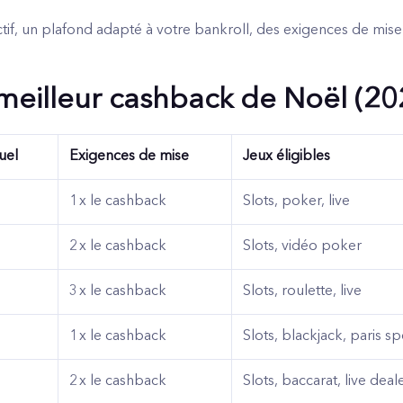
f, un plafond adapté à votre bankroll, des exigences de mise 
e meilleur cashback de Noël (20
uel
Exigences de mise
Jeux éligibles
1 x le cashback
Slots, poker, live
2 x le cashback
Slots, vidéo poker
3 x le cashback
Slots, roulette, live
1 x le cashback
Slots, blackjack, paris sp
2 x le cashback
Slots, baccarat, live deal