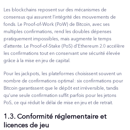
Les blockchains reposent sur des mécanismes de
consensus qui assurent l’intégrité des mouvements de
fonds. Le Proof‑of‑Work (PoW) de Bitcoin, avec ses
multiples confirmations, rend les doubles dépenses
pratiquement impossibles, mais augmente le temps
d’attente. Le Proof‑of‑Stake (PoS) d’Ethereum 2.0 accélère
les confirmations tout en conservant une sécurité élevée
grâce à la mise en jeu de capital.
Pour les jackpots, les plateformes choisissent souvent un
nombre de confirmations optimal : six confirmations pour
Bitcoin garantissent que le dépôt est irréversible, tandis
qu’une seule confirmation suffit parfois pour les jetons
PoS, ce qui réduit le délai de mise en jeu et de retrait.
1.3. Conformité réglementaire et
licences de jeu