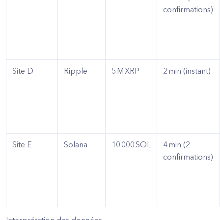
confirmations)
Site D
Ripple
5 M XRP
2 min (instant)
Site E
Solana
10 000 SOL
4 min (2
confirmations)