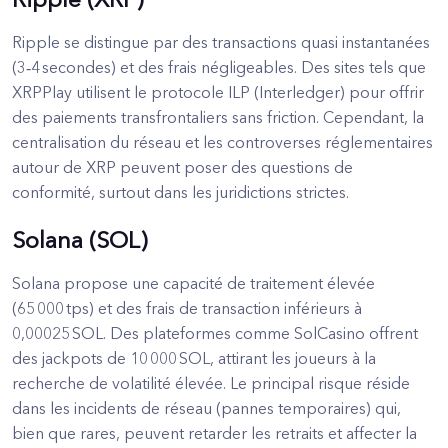
Ripple (XRP)
Ripple se distingue par des transactions quasi instantanées
(3‑4 secondes) et des frais négligeables. Des sites tels que
XRPPlay utilisent le protocole ILP (Interledger) pour offrir
des paiements transfrontaliers sans friction. Cependant, la
centralisation du réseau et les controverses réglementaires
autour de XRP peuvent poser des questions de
conformité, surtout dans les juridictions strictes.
Solana (SOL)
Solana propose une capacité de traitement élevée
(65 000 tps) et des frais de transaction inférieurs à
0,00025 SOL. Des plateformes comme SolCasino offrent
des jackpots de 10 000 SOL, attirant les joueurs à la
recherche de volatilité élevée. Le principal risque réside
dans les incidents de réseau (pannes temporaires) qui,
bien que rares, peuvent retarder les retraits et affecter la