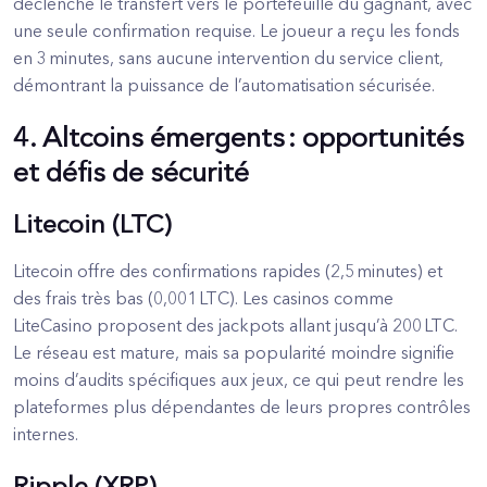
déclenché le transfert vers le portefeuille du gagnant, avec
une seule confirmation requise. Le joueur a reçu les fonds
en 3 minutes, sans aucune intervention du service client,
démontrant la puissance de l’automatisation sécurisée.
4. Altcoins émergents : opportunités
et défis de sécurité
Litecoin (LTC)
Litecoin offre des confirmations rapides (2,5 minutes) et
des frais très bas (0,001 LTC). Les casinos comme
LiteCasino proposent des jackpots allant jusqu’à 200 LTC.
Le réseau est mature, mais sa popularité moindre signifie
moins d’audits spécifiques aux jeux, ce qui peut rendre les
plateformes plus dépendantes de leurs propres contrôles
internes.