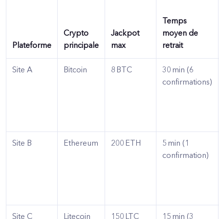
Temps
Crypto
Jackpot
moyen de
Plateforme
principale
max
retrait
Site A
Bitcoin
8 BTC
30 min (6
confirmations)
Site B
Ethereum
200 ETH
5 min (1
confirmation)
Site C
Litecoin
150 LTC
15 min (3