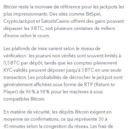
Bitcoin reste la monnaie de référence pour les jackpots les
plus impressionnants. Des sites comme BitSpin,
CryptoJackpot et SatoshiCasino offrent des gains pouvant
dépasser les 8 BTC, soit plusieurs centaines de milliers
d’euros selon le cours.
Les plafonds de mise varient selon le niveau de
vérification : les joueurs non vérifiés sont souvent limités à
0,5 BTC par dépôt, tandis que les comptes pleinement
KYC‑validés peuvent déposer jusqu’à 5 BTC en une seule
transaction. Les probabilités de décrocher le jackpot sont
généralement affichées sous forme de RTP (Return to
Player) de 96 % à 98 % pour les machines à sous
compatibles Bitcoin.
En matière de sécurité, les dépôts Bitcoin exigent en
moyenne six confirmations, ce qui représente 30 à
45 minutes selon la congestion du réseau. Les frais de