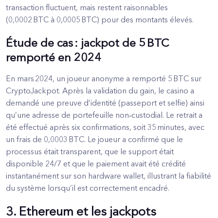
transaction fluctuent, mais restent raisonnables
(0,0002 BTC à 0,0005 BTC) pour des montants élevés.
Étude de cas : jackpot de 5 BTC
remporté en 2024
En mars 2024, un joueur anonyme a remporté 5 BTC sur
CryptoJackpot. Après la validation du gain, le casino a
demandé une preuve d’identité (passeport et selfie) ainsi
qu’une adresse de portefeuille non‑custodial. Le retrait a
été effectué après six confirmations, soit 35 minutes, avec
un frais de 0,0003 BTC. Le joueur a confirmé que le
processus était transparent, que le support était
disponible 24/7 et que le paiement avait été crédité
instantanément sur son hardware wallet, illustrant la fiabilité
du système lorsqu’il est correctement encadré.
3. Ethereum et les jackpots