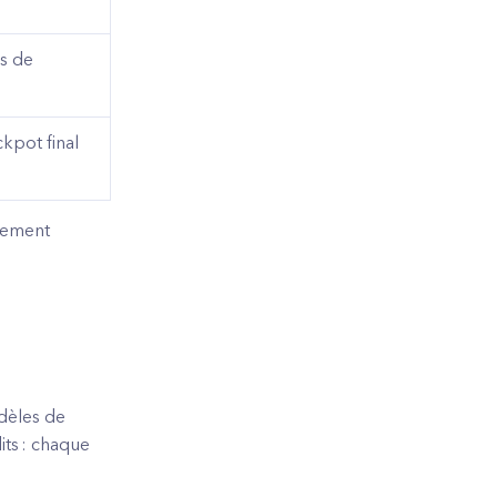
cs de
ckpot final
blement
odèles de
its : chaque