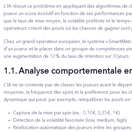
L’IA résout ce problème en appliquant des algorithmes de c
joueur un score évolutif en fonction de ses performances pa
que le taux de mise moyen, la volatilité préférée et le temps 
opérateurs créent des pools où les chances de gagner sont p
Chez un grand opérateur européen, le système « SmartMatch »
d’un joueur et le placer dans un groupe de compétences simi
une augmentation de 12 % du taux de rétention sur 30 jours.
1.1. Analyse comportementale e
L’IA ne se contente pas de classer les joueurs avant le départ
moyenne, la fréquence des spins et la préférence pour les slo
dynamique qui peut, par exemple, rééquilibrer les pools en 
Capture de la mise par spin (ex. : 0,10 €, 0,25 €, 1 €)
Détection de la volatilité favorisée (low, medium, high)
Réallocation automatique des joueurs entre les groupes 