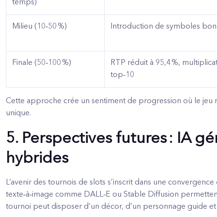
temps)
Milieu (10‑50 %)
Introduction de symboles bonus
Finale (50‑100 %)
RTP réduit à 95,4 %, multiplica
top‑10
Cette approche crée un sentiment de progression où le jeu r
unique.
5. Perspectives futures : IA g
hybrides
L’avenir des tournois de slots s’inscrit dans une convergenc
texte‑à‑image comme DALL‑E ou Stable Diffusion permettent d
tournoi peut disposer d’un décor, d’un personnage guide et 