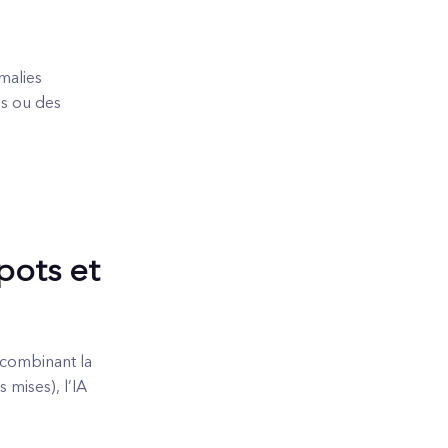
malies
es ou des
kpots et
 combinant la
mises), l’IA