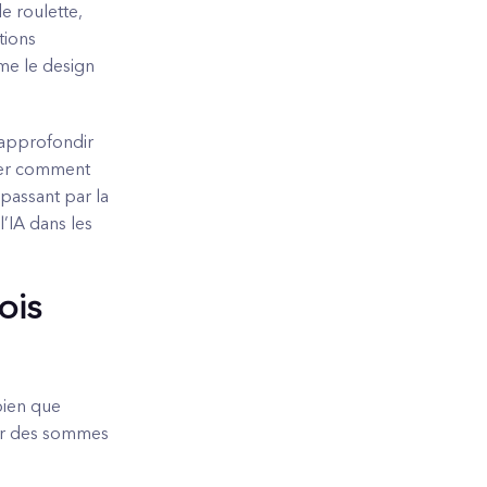
e roulette,
tions
me le design
 approfondir
yser comment
passant par la
’IA dans les
ois
bien que
ser des sommes