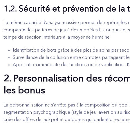
1.2. Sécurité et prévention de la 
La même capacité d’analyse massive permet de repérer les
comparent les patterns de jeu à des modèles historiques et 
temps de réaction inférieurs à la moyenne humaine.
Identification de bots grâce à des pics de spins par sec
Surveillance de la collusion entre comptes partageant 
Application immédiate de sanctions ou de vérifications KY
2. Personnalisation des récomp
les bonus
La personnalisation ne s’arrête pas à la composition du pool
segmentation psychographique (style de jeu, aversion au ris
crée des offres de jackpot et de bonus qui parlent directeme