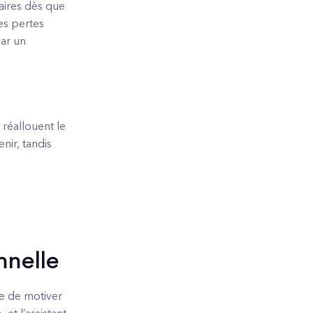
aires dès que
es pertes
ar un
 réallouent le
nir, tandis
nnelle
me de motiver