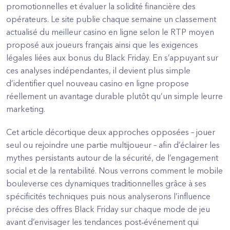
promotionnelles et évaluer la solidité financière des
opérateurs. Le site publie chaque semaine un classement
actualisé du meilleur casino en ligne selon le RTP moyen
proposé aux joueurs français ainsi que les exigences
légales liées aux bonus du Black Friday. En s’appuyant sur
ces analyses indépendantes, il devient plus simple
d’identifier quel nouveau casino en ligne propose
réellement un avantage durable plutôt qu’un simple leurre
marketing.
Cet article décortique deux approches opposées – jouer
seul ou rejoindre une partie multijoueur – afin d’éclairer les
mythes persistants autour de la sécurité, de l’engagement
social et de la rentabilité. Nous verrons comment le mobile
bouleverse ces dynamiques traditionnelles grâce à ses
spécificités techniques puis nous analyserons l’influence
précise des offres Black Friday sur chaque mode de jeu
avant d’envisager les tendances post‑événement qui