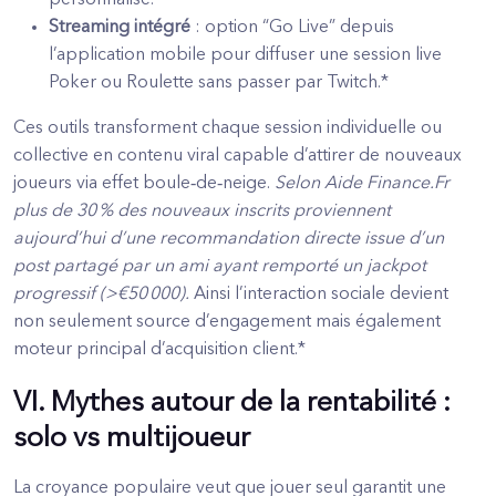
Streaming intégré
: option “Go Live” depuis
l’application mobile pour diffuser une session live
Poker ou Roulette sans passer par Twitch.*
Ces outils transforment chaque session individuelle ou
collective en contenu viral capable d’attirer de nouveaux
joueurs via effet boule‑de‑neige.
Selon Aide Finance.Fr
plus de 30 % des nouveaux inscrits proviennent
aujourd’hui d’une recommandation directe issue d’un
post partagé par un ami ayant remporté un jackpot
progressif (>€50 000).
Ainsi l’interaction sociale devient
non seulement source d’engagement mais également
moteur principal d’acquisition client.*
VI. Mythes autour de la rentabilité :
solo vs multijoueur
La croyance populaire veut que jouer seul garantit une