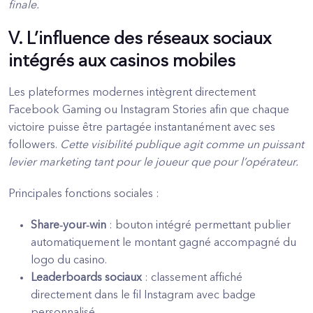
finale.
V. L’influence des réseaux sociaux
intégrés aux casinos mobiles
Les plateformes modernes intègrent directement
Facebook Gaming ou Instagram Stories afin que chaque
victoire puisse être partagée instantanément avec ses
followers.
Cette visibilité publique agit comme un puissant
levier marketing tant pour le joueur que pour l’opérateur.
Principales fonctions sociales :
Share‑your‑win
: bouton intégré permettant publier
automatiquement le montant gagné accompagné du
logo du casino.
Leaderboards sociaux
: classement affiché
directement dans le fil Instagram avec badge
personnalisé.