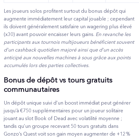
Les joueurs solos profitent surtout du bonus dépôt qui
augmente immédiatement leur capital jouable ; cependant
ils doivent généralement satisfaire un wagering plus élevé
(x30) avant pouvoir encaisser leurs gains.
En revanche les
participants aux tournois multijoueurs bénéficient souvent
d’un cashback quotidien majoré ainsi que d’un accès
anticipé aux nouvelles machines à sous grâce aux points
accumulés lors des parties collectives.
Bonus de dépôt vs tours gratuits
communautaires
Un dépôt unique suivi d’un boost immédiat peut générer
jusqu’à €750 supplémentaires pour un joueur solitaire
jouant au slot Book of Dead avec volatilité moyenne ;
tandis qu’un groupe recevant 50 tours gratuits dans
Gonzo’s Quest voit son gain moyen augmenter de +12 %