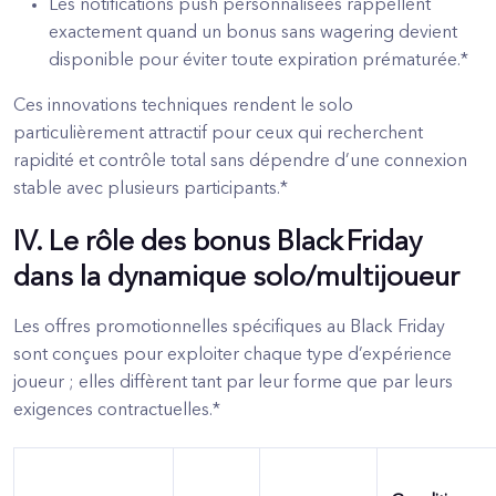
Les notifications push personnalisées rappellent
exactement quand un bonus sans wagering devient
disponible pour éviter toute expiration prématurée.*
Ces innovations techniques rendent le solo
particulièrement attractif pour ceux qui recherchent
rapidité et contrôle total sans dépendre d’une connexion
stable avec plusieurs participants.*
IV. Le rôle des bonus Black Friday
dans la dynamique solo/multijoueur
Les offres promotionnelles spécifiques au Black Friday
sont conçues pour exploiter chaque type d’expérience
joueur ; elles diffèrent tant par leur forme que par leurs
exigences contractuelles.*