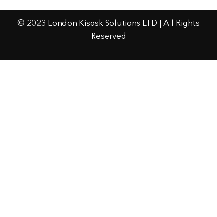
© 2023 London Kisosk Solutions LTD | All Rights
Reserved