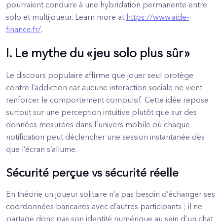
pourraient conduire à une hybridation permanente entre
solo et multijoueur. Learn more at
https://www.aide-
finance.fr/
.
I. Le mythe du « jeu solo plus sûr »
Le discours populaire affirme que jouer seul protège
contre l’addiction car aucune interaction sociale ne vient
renforcer le comportement compulsif. Cette idée repose
surtout sur une perception intuitive plutôt que sur des
données mesurées dans l’univers mobile où chaque
notification peut déclencher une session instantanée dès
que l’écran s’allume.
Sécurité perçue vs sécurité réelle
En théorie un joueur solitaire n’a pas besoin d’échanger ses
coordonnées bancaires avec d’autres participants ; il ne
partage donc pas son identité numérique au sein d’un chat