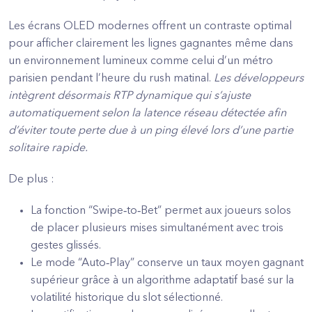
Les écrans OLED modernes offrent un contraste optimal
pour afficher clairement les lignes gagnantes même dans
un environnement lumineux comme celui d’un métro
parisien pendant l’heure du rush matinal.
Les développeurs
intègrent désormais RTP dynamique qui s’ajuste
automatiquement selon la latence réseau détectée afin
d’éviter toute perte due à un ping élevé lors d’une partie
solitaire rapide.
De plus :
La fonction “Swipe‑to‑Bet” permet aux joueurs solos
de placer plusieurs mises simultanément avec trois
gestes glissés.
Le mode “Auto‑Play” conserve un taux moyen gagnant
supérieur grâce à un algorithme adaptatif basé sur la
volatilité historique du slot sélectionné.