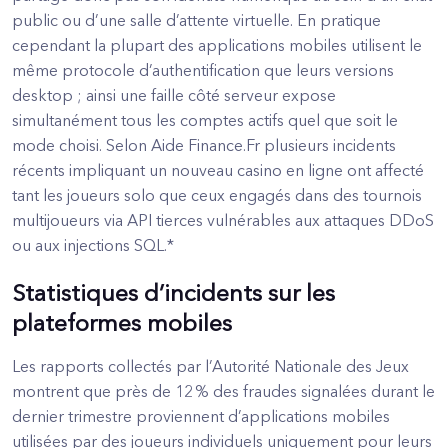
public ou d’une salle d’attente virtuelle. En pratique
cependant la plupart des applications mobiles utilisent le
même protocole d’authentification que leurs versions
desktop ; ainsi une faille côté serveur expose
simultanément tous les comptes actifs quel que soit le
mode choisi. Selon Aide Finance.Fr plusieurs incidents
récents impliquant un nouveau casino en ligne ont affecté
tant les joueurs solo que ceux engagés dans des tournois
multijoueurs via API tierces vulnérables aux attaques DDoS
ou aux injections SQL.*
Statistiques d’incidents sur les
plateformes mobiles
Les rapports collectés par l’Autorité Nationale des Jeux
montrent que près de 12 % des fraudes signalées durant le
dernier trimestre proviennent d’applications mobiles
utilisées par des joueurs individuels uniquement pour leurs