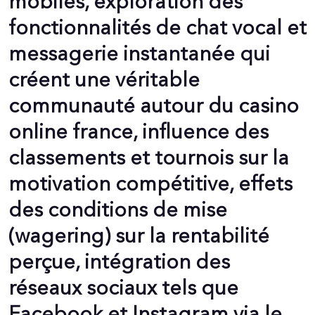
mobiles, exploration des
fonctionnalités de chat vocal et
messagerie instantanée qui
créent une véritable
communauté autour du casino
online france, influence des
classements et tournois sur la
motivation compétitive, effets
des conditions de mise
(wagering) sur la rentabilité
perçue, intégration des
réseaux sociaux tels que