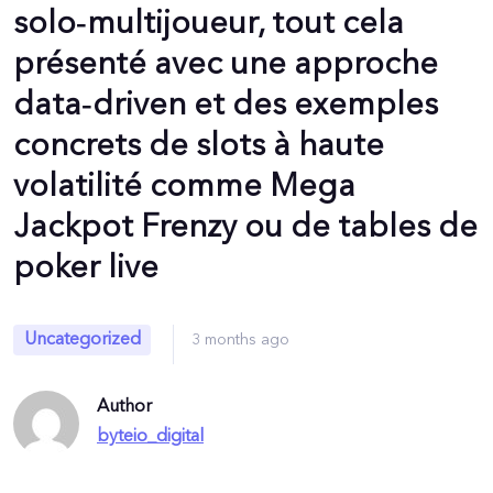
solo‑multijoueur, tout cela
présenté avec une approche
data‑driven et des exemples
concrets de slots à haute
volatilité comme Mega
Jackpot Frenzy ou de tables de
poker live
Uncategorized
3 months ago
Author
byteio_digital