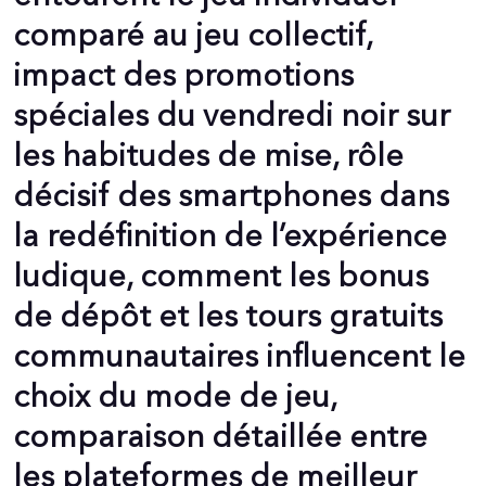
comparé au jeu collectif,
impact des promotions
spéciales du vendredi noir sur
les habitudes de mise, rôle
décisif des smartphones dans
la redéfinition de l’expérience
ludique, comment les bonus
de dépôt et les tours gratuits
communautaires influencent le
choix du mode de jeu,
comparaison détaillée entre
les plateformes de meilleur