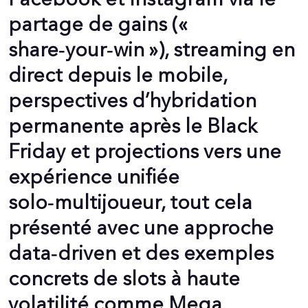
Facebook et Instagram via le
partage de gains («
share‑your‑win »), streaming en
direct depuis le mobile,
perspectives d’hybridation
permanente après le Black
Friday et projections vers une
expérience unifiée
solo‑multijoueur, tout cela
présenté avec une approche
data‑driven et des exemples
concrets de slots à haute
volatilité comme Mega