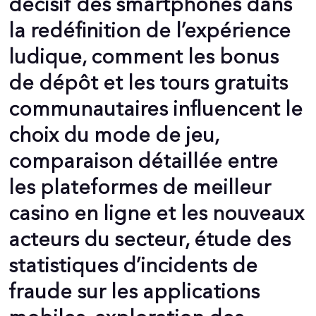
décisif des smartphones dans
la redéfinition de l’expérience
ludique, comment les bonus
de dépôt et les tours gratuits
communautaires influencent le
choix du mode de jeu,
comparaison détaillée entre
les plateformes de meilleur
casino en ligne et les nouveaux
acteurs du secteur, étude des
statistiques d’incidents de
fraude sur les applications