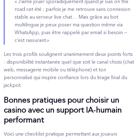
« J’aime jouer sporadiquement quand je suis on the
road cet été ; parfois je me retrouve sans connexion
stable au serveur live chat… Mais grâce au bot
multilingue je peux poser ma question même via
WhatsApp, puis être rappelé par email si besoin —
c’est rassurant.»
Les trois profils soulignent unanimement deux points forts
: disponibilité instantanée quel que soit le canal choisi (chat
web, messagerie mobile ou téléphone) et ton
personnalisé qui inspire confiance lors du tirage final du
jackpot.
Bonnes pratiques pour choisir un
casino avec un support IA‑humain
performant
Voici une checklist pratique permettant aux joueurs