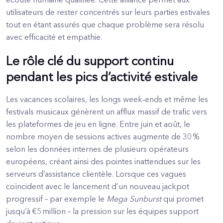
écoute humaine qualifiée. Cette alliance permet aux
utilisateurs de rester concentrés sur leurs parties estivales
tout en étant assurés que chaque problème sera résolu
avec efficacité et empathie.
Le rôle clé du support continu
pendant les pics d’activité estivale
Les vacances scolaires, les longs week‑ends et même les
festivals musicaux génèrent un afflux massif de trafic vers
les plateformes de jeu en ligne. Entre juin et août, le
nombre moyen de sessions actives augmente de 30 %
selon les données internes de plusieurs opérateurs
européens, créant ainsi des pointes inattendues sur les
serveurs d’assistance clientèle. Lorsque ces vagues
coïncident avec le lancement d’un nouveau jackpot
progressif – par exemple le
Mega Sunburst
qui promet
jusqu’à €5 million – la pression sur les équipes support