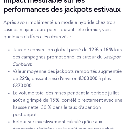
Impact mesurable sur les
performances des jackpots estivaux
Après avoir implémenté un modèle hybride chez trois
casinos majeurs européens durant l’été dernier, voici
quelques chiffres clés observés :
Taux de conversion global passé de
12 %
à
18 %
lors
des campagnes promotionnelles autour du
Jackpot
Sunburst
.
Valeur moyenne des jackpots remportés augmentée
de
22 %
, passant ainsi d’environ
€300 000
à plus
€370 000
.
Le volume total des mises pendant la période juillet–
août a grimpé de
15 %
, corrélé directement avec une
hausse nette ‑30 % dans le taux d’abandon
post‑dépot.
Retour sur investissement calculé grâce aux