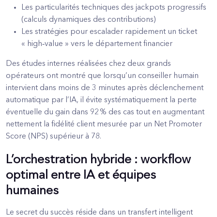
Les particularités techniques des jackpots progressifs
(calculs dynamiques des contributions)
Les stratégies pour escalader rapidement un ticket
« high‑value » vers le département financier
Des études internes réalisées chez deux grands
opérateurs ont montré que lorsqu’un conseiller humain
intervient dans moins de 3 minutes après déclenchement
automatique par l’IA, il évite systématiquement la perte
éventuelle du gain dans 92 % des cas tout en augmentant
nettement la fidélité client mesurée par un Net Promoter
Score (NPS) supérieur à 78.
L’orchestration hybride : workflow
optimal entre IA et équipes
humaines
Le secret du succès réside dans un transfert intelligent