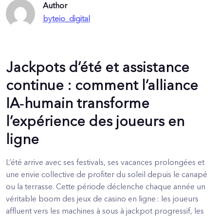
Author
byteio_digital
Jackpots d’été et assistance
continue : comment l’alliance
IA‑humain transforme
l’expérience des joueurs en
ligne
L’été arrive avec ses festivals, ses vacances prolongées et
une envie collective de profiter du soleil depuis le canapé
ou la terrasse. Cette période déclenche chaque année un
véritable boom des jeux de casino en ligne : les joueurs
affluent vers les machines à sous à jackpot progressif, les