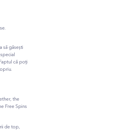
se.
a să găsești
 special
Faptul că poți
ropriu.
ether, the
he Free Spins
rii de top,