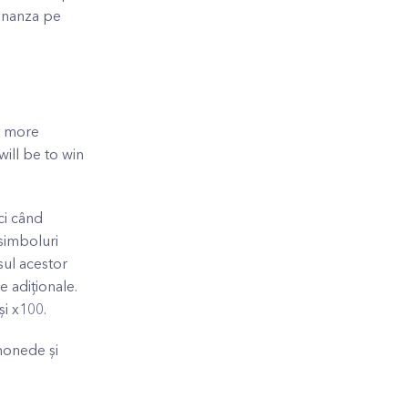
Bonanza pe
t more
ill be to win
nci când
 simboluri
sul acestor
e adiționale.
și x100.
 monede și