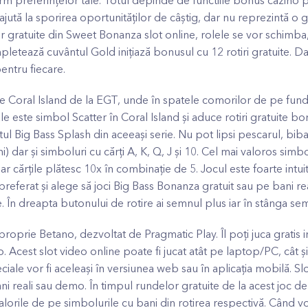
rm preferințelor tale. Totul depinde de functiile bonus cazino p
jută la sporirea oportunităților de câștig, dar nu reprezintă o g
or gratuite din Sweet Bonanza slot online, rolele se vor schimba, 
letează cuvântul Gold inițiază bonusul cu 12 rotiri gratuite. D
entru fiecare.
le Coral Island de la EGT, unde în spatele comorilor de pe fun
le este simbol Scatter în Coral Island și aduce rotiri gratuite bo
otul Big Bass Splash din aceeași serie. Nu pot lipsi pescarul, biba
) dar și simboluri cu cărți A, K, Q, J și 10. Cel mai valoros simbo
 cărțile plătesc 10x în combinație de 5. Jocul este foarte intuiti
preferat și alege să joci Big Bass Bonanza gratuit sau pe bani rea
le. În dreapta butonului de rotire ai semnul plus iar în stânga s
prie Betano, dezvoltat de Pragmatic Play. Îl poți juca gratis in
 Acest slot video online poate fi jucat atât pe laptop/PC, cât ș
ciale vor fi aceleași în versiunea web sau în aplicația mobilă. S
ni reali sau demo. În timpul rundelor gratuite de la acest joc d
alorile de pe simbolurile cu bani din rotirea respectivă. Când 