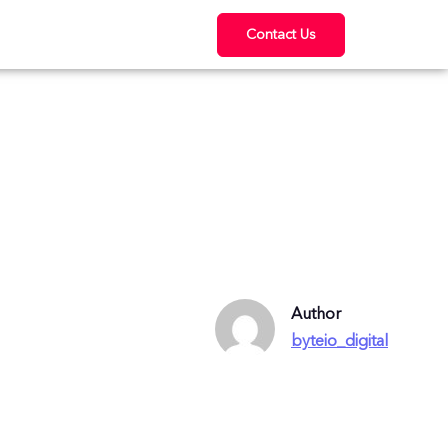
Contact Us
Author
byteio_digital