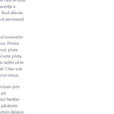
e care le obtii
aranție a
fiind diferite
acă aterizează
dul oceanelor
nus. Printre
nul, pluta,
l este pluta,
v astfel că te
li. Chiar sub
emnul minus.
clusiv prin
i pe
lotul NetBet
e păcănele
vorbim despre