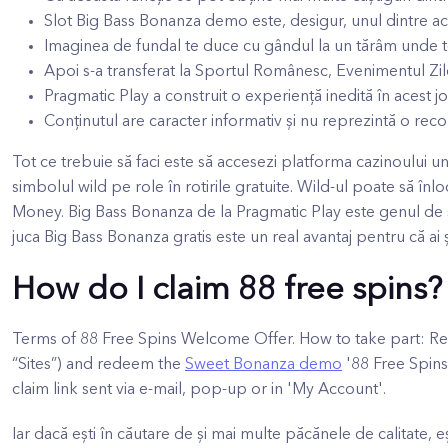
Slot Big Bass Bonanza demo este, desigur, unul dintre ace
Imaginea de fundal te duce cu gândul la un tărâm unde to
Apoi s-a transferat la Sportul Românesc, Evenimentul Zile
Pragmatic Play a construit o experiență inedită în acest j
Conținutul are caracter informativ și nu reprezintă o rec
Tot ce trebuie să faci este să accesezi platforma cazinoului und
simbolul wild pe role în rotirile gratuite. Wild-ul poate să înl
Money. Big Bass Bonanza de la Pragmatic Play este genul de slot
juca Big Bass Bonanza gratis este un real avantaj pentru că ai ș
How do I claim 88 free spins?
Terms of 88 Free Spins Welcome Offer. How to take part: Reg
“Sites”) and redeem the
Sweet Bonanza demo
'88 Free Spins
claim link sent via e-mail, pop-up or in 'My Account'.
Iar dacă ești în căutare de și mai multe păcănele de calitate, eș