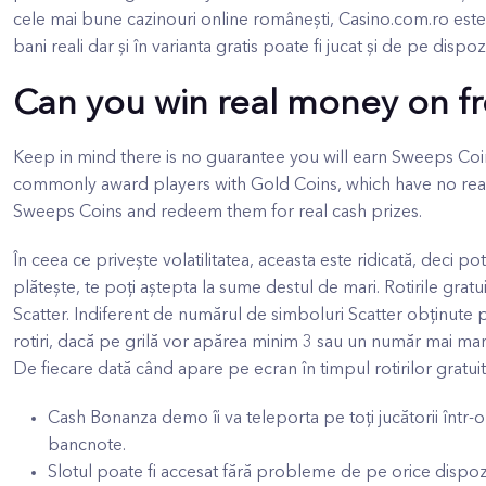
cele mai bune cazinouri online românești, Casino.com.ro est
bani reali dar și în varianta gratis poate fi jucat și de pe dispo
Can you win real money on fr
Keep in mind there is no guarantee you will earn Sweeps Coi
commonly award players with Gold Coins, which have no real
Sweeps Coins and redeem them for real cash prizes.
În ceea ce privește volatilitatea, aceasta este ridicată, deci po
plătește, te poți aștepta la sume destul de mari. Rotirile grat
Scatter. Indiferent de numărul de simboluri Scatter obținute pe
rotiri, dacă pe grilă vor apărea minim 3 sau un număr mai mare 
De fiecare dată când apare pe ecran în timpul rotirilor gratuit
Cash Bonanza demo îi va teleporta pe toți jucătorii într-o
bancnote.
Slotul poate fi accesat fără probleme de pe orice dispozit