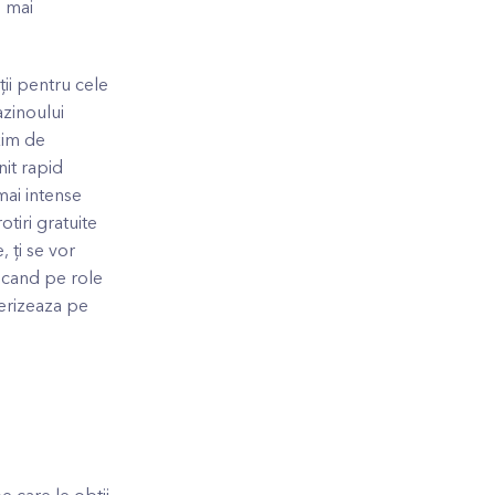
e mai
ii pentru cele
azinoului
axim de
nit rapid
mai intense
otiri gratuite
, ți se vor
i cand pe role
aterizeaza pe