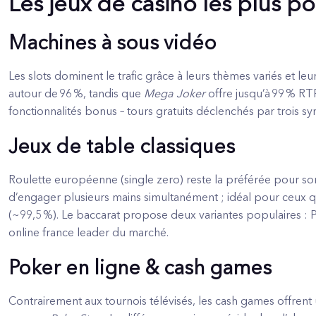
Les jeux de casino les plus po
Machines à sous vidéo
Les slots dominent le trafic grâce à leurs thèmes variés et l
autour de 96 %, tandis que
Mega Joker
offre jusqu’à 99 % RTP
fonctionnalités bonus – tours gratuits déclenchés par trois 
Jeux de table classiques
Roulette européenne (single zero) reste la préférée pour son 
d’engager plusieurs mains simultanément ; idéal pour ceux qu
(~99,5 %). Le baccarat propose deux variantes populaires : 
online france leader du marché.
Poker en ligne & cash games
Contrairement aux tournois télévisés, les cash games offrent un