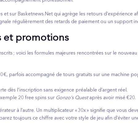
n accompagnement professionnel.
és et sur Basketnews.Net qui agrège les retours d’expérience afi
signale régulièrement des retards de paiement ou un support ine
s et promotions
inscrits ; voici les formules majeures rencontrées sur le nouveau
0 €, parfois accompagné de tours gratuits sur une machine po
te dès l’inscription sans exigence préalable d’argent réel.
 exemple 20 free spins sur
Gonzo’s Quest
après avoir misé €20.
rateur à l’autre. Un multiplicateur « 30x » signifie que vous dev
rez toujours ce chiffre avec votre style de jeu afin d’éviter une