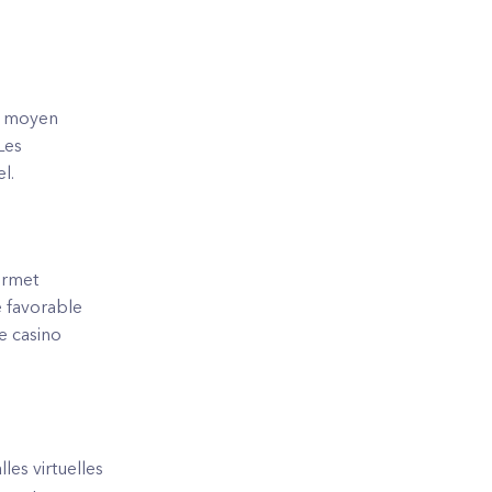
 moyen
Les
l.
ermet
e favorable
e casino
les virtuelles