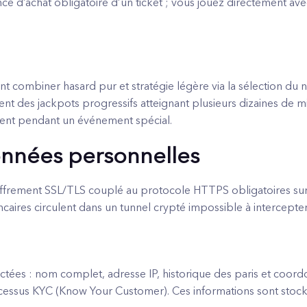
nce d’achat obligatoire d’un ticket ; vous jouez directement ave
ent combiner hasard pur et stratégie légère via la sélection d
t des jackpots progressifs atteignant plusieurs dizaines de mil
ent pendant un événement spécial.
onnées personnelles
chiffrement SSL/TLS couplé au protocole HTTPS obligatoires su
ncaires circulent dans un tunnel crypté impossible à intercepter
ctées : nom complet, adresse IP, historique des paris et coor
cessus KYC (Know Your Customer). Ces informations sont stock