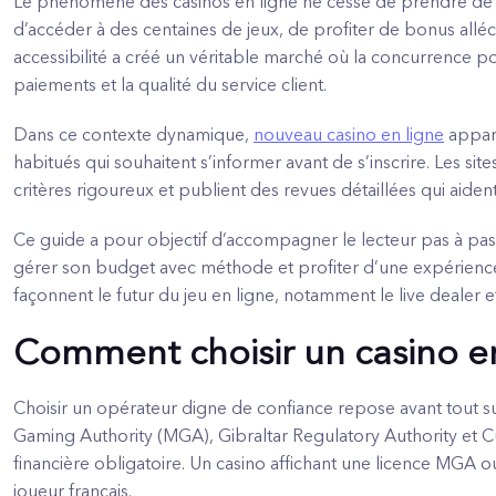
Le phénomène des casinos en ligne ne cesse de prendre de l’
d’accéder à des centaines de jeux, de profiter de bonus all
accessibilité a créé un véritable marché où la concurrence p
paiements et la qualité du service client.
Dans ce contexte dynamique,
nouveau casino en ligne
appar
habitués qui souhaitent s’informer avant de s’inscrire. Les s
critères rigoureux et publient des revues détaillées qui aident 
Ce guide a pour objectif d’accompagner le lecteur pas à pas 
gérer son budget avec méthode et profiter d’une expérienc
façonnent le futur du jeu en ligne, notamment le live dealer et l
Comment choisir un casino en
Choisir un opérateur digne de confiance repose avant tout sur 
Gaming Authority (MGA), Gibraltar Regulatory Authority et C
financière obligatoire. Un casino affichant une licence MGA 
joueur français.