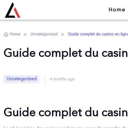
Home
Home
Uncategorized
Guide complet du casino en lign
Guide complet du casin
Uncategorized
4 months ago
Guide complet du casin