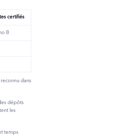
es certifiés
no B
s reconnu dans
 des dépôts
tent les
 et temps