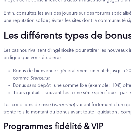
moyen de réponse inférieur à deux minutes sont gages d’u
Enfin, consultez les avis des joueurs sur des forums spécialis
une réputation solide ; évitez les sites dont la communauté 
Les différents types de bonu
Les casinos rivalisent d’ingéniosité pour attirer les nouveaux 
en ligne que vous étudierez.
Bonus de bienvenue : généralement un match jusqu’à 20
comme
Starburst
.
Bonus sans dépôt : une somme fixe (exemple : 10 €) offer
Tours gratuits : souvent liés à une série spécifique – par
Les conditions de mise (
wagering
) varient fortement d’un opé
trente fois le montant du bonus avant toute liquidation ; compa
Programmes fidélité & VIP