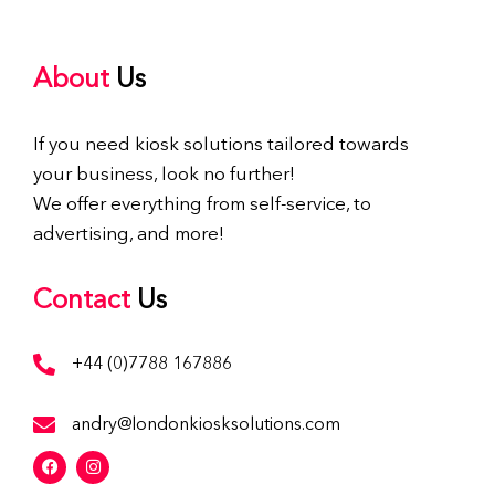
About
Us
If you need kiosk solutions tailored towards
your business, look no further!
We offer everything from self-service, to
advertising, and more!
Contact
Us
+44 (0)7788 167886
andry@londonkiosksolutions.com