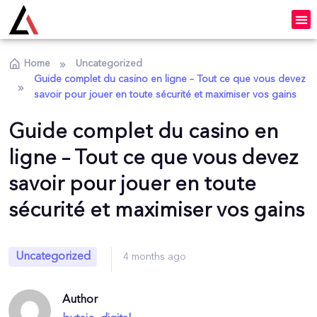
Home
Uncategorized
Guide complet du casino en ligne – Tout ce que vous devez
savoir pour jouer en toute sécurité et maximiser vos gains
Guide complet du casino en
ligne – Tout ce que vous devez
savoir pour jouer en toute
sécurité et maximiser vos gains
Uncategorized
4 months ago
Author