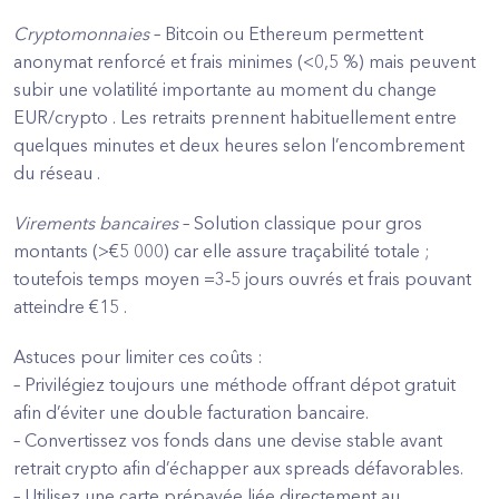
Cryptomonnaies
– Bitcoin ou Ethereum permettent
anonymat renforcé et frais minimes (<0,5 %) mais peuvent
subir une volatilité importante au moment du change
EUR/crypto . Les retraits prennent habituellement entre
quelques minutes et deux heures selon l’encombrement
du réseau .
Virements bancaires
– Solution classique pour gros
montants (>€5 000) car elle assure traçabilité totale ;
toutefois temps moyen =3‑5 jours ouvrés et frais pouvant
atteindre €15 .
Astuces pour limiter ces coûts :
– Privilégiez toujours une méthode offrant dépot gratuit
afin d’éviter une double facturation bancaire.
– Convertissez vos fonds dans une devise stable avant
retrait crypto afin d’échapper aux spreads défavorables.
– Utilisez une carte prépayée liée directement au