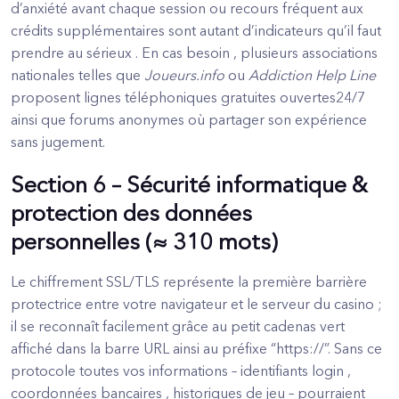
d’anxiété avant chaque session ou recours fréquent aux
crédits supplémentaires sont autant d’indicateurs qu’il faut
prendre au sérieux . En cas besoin , plusieurs associations
nationales telles que
Joueurs.info
ou
Addiction Help Line
proposent lignes téléphoniques gratuites ouvertes24/7
ainsi que forums anonymes où partager son expérience
sans jugement.
Section 6 – Sécurité informatique &
protection des données
personnelles (≈ 310 mots)
Le chiffrement SSL/TLS représente la première barrière
protectrice entre votre navigateur et le serveur du casino ;
il se reconnaît facilement grâce au petit cadenas vert
affiché dans la barre URL ainsi au préfixe “https://”. Sans ce
protocole toutes vos informations – identifiants login ,
coordonnées bancaires , historiques de jeu – pourraient