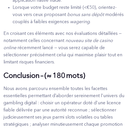
application native fluide.
Lorsque votre budget reste limité (<€50), orientez-
vous vers ceux proposant
bonus sans dépôt
modérés
couplés à faibles exigences
wagering
.
En croisant ces éléments avec nos évaluations détaillées —
notamment celles concernant
nouveau site de casino
online
récemment lancé — vous serez capable de
sélectionner précisément celui qui maximise plaisir tout en
limitant risques financiers.
Conclusion – (≈ 180 mots)
Nous avons parcouru ensemble toutes les facettes
essentielles permettant d’aborder sereinement l’univers du
gambling digital : choisir un opérateur doté d’une licence
fiable délivrée par une autorité reconnue ; sélectionner
judicieusement ses jeux parmi slots volatiles ou tables
stratégiques ; analyser minutieusement chaque promotion