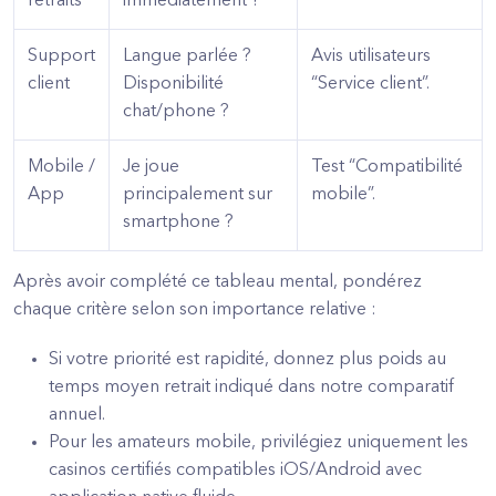
retraits
immédiatement ?
Support
Langue parlée ?
Avis utilisateurs
client
Disponibilité
“Service client”.
chat/phone ?
Mobile /
Je joue
Test “Compatibilité
App
principalement sur
mobile”.
smartphone ?
Après avoir complété ce tableau mental, pondérez
chaque critère selon son importance relative :
Si votre priorité est rapidité, donnez plus poids au
temps moyen retrait indiqué dans notre comparatif
annuel.
Pour les amateurs mobile, privilégiez uniquement les
casinos certifiés compatibles iOS/Android avec