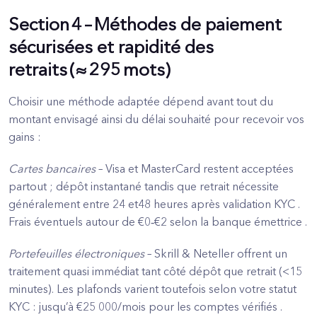
Section 4 – Méthodes de paiement
sécurisées et rapidité des
retraits (≈ 295 mots)
Choisir une méthode adaptée dépend avant tout du
montant envisagé ainsi du délai souhaité pour recevoir vos
gains :
Cartes bancaires
– Visa et MasterCard restent acceptées
partout ; dépôt instantané tandis que retrait nécessite
généralement entre 24 et48 heures après validation KYC .
Frais éventuels autour de €0‑€2 selon la banque émettrice .
Portefeuilles électroniques
– Skrill & Neteller offrent un
traitement quasi immédiat tant côté dépôt que retrait (<15
minutes). Les plafonds varient toutefois selon votre statut
KYC : jusqu’à €25 000/mois pour les comptes vérifiés .