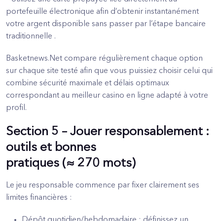
portefeuille électronique afin d’obtenir instantanément
votre argent disponible sans passer par l’étape bancaire
traditionnelle .
Basketnews.Net compare régulièrement chaque option
sur chaque site testé afin que vous puissiez choisir celui qui
combine sécurité maximale et délais optimaux
correspondant au meilleur casino en ligne adapté à votre
profil.
Section 5 – Jouer responsablement :
outils et bonnes
pratiques (≈ 270 mots)
Le jeu responsable commence par fixer clairement ses
limites financières :
Dépôt quotidien/hebdomadaire : définissez un