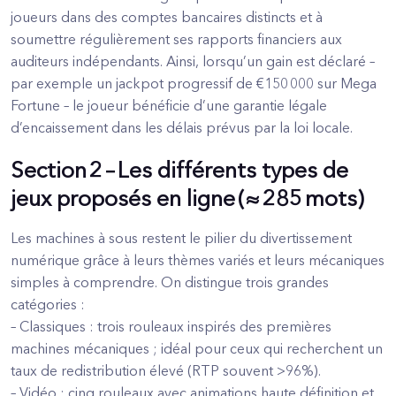
joueurs dans des comptes bancaires distincts et à
soumettre régulièrement ses rapports financiers aux
auditeurs indépendants. Ainsi, lorsqu’un gain est déclaré –
par exemple un jackpot progressif de €150 000 sur Mega
Fortune – le joueur bénéficie d’une garantie légale
d’encaissement dans les délais prévus par la loi locale.
Section 2 – Les différents types de
jeux proposés en ligne (≈ 285 mots)
Les machines à sous restent le pilier du divertissement
numérique grâce à leurs thèmes variés et leurs mécaniques
simples à comprendre. On distingue trois grandes
catégories :
– Classiques : trois rouleaux inspirés des premières
machines mécaniques ; idéal pour ceux qui recherchent un
taux de redistribution élevé (RTP souvent >96%).
– Vidéo : cinq rouleaux avec animations haute définition et