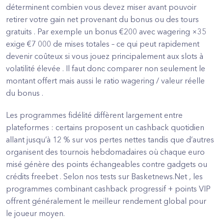
déterminent combien vous devez miser avant pouvoir
retirer votre gain net provenant du bonus ou des tours
gratuits . Par exemple un bonus €200 avec wagering ×35
exige €7 000 de mises totales – ce qui peut rapidement
devenir coûteux si vous jouez principalement aux slots à
volatilité élevée . Il faut donc comparer non seulement le
montant offert mais aussi le ratio wagering / valeur réelle
du bonus .
Les programmes fidélité diffèrent largement entre
plateformes : certains proposent un cashback quotidien
allant jusqu’à 12 % sur vos pertes nettes tandis que d’autres
organisent des tournois hebdomadaires où chaque euro
misé génère des points échangeables contre gadgets ou
crédits freebet . Selon nos tests sur Basketnews.Net , les
programmes combinant cashback progressif + points VIP
offrent généralement le meilleur rendement global pour
le joueur moyen.