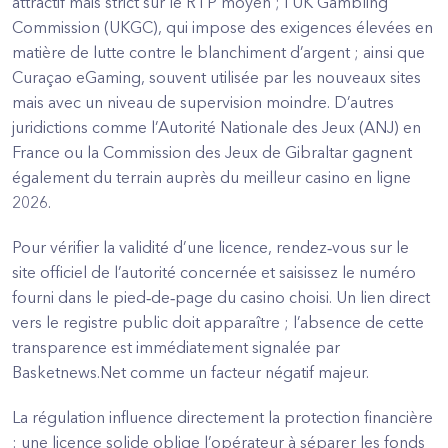
attractif mais strict sur le RTP moyen ; l’UK Gambling
Commission (UKGC), qui impose des exigences élevées en
matière de lutte contre le blanchiment d’argent ; ainsi que
Curaçao eGaming, souvent utilisée par les nouveaux sites
mais avec un niveau de supervision moindre. D’autres
juridictions comme l’Autorité Nationale des Jeux (ANJ) en
France ou la Commission des Jeux de Gibraltar gagnent
également du terrain auprès du meilleur casino en ligne
2026.
Pour vérifier la validité d’une licence, rendez‑vous sur le
site officiel de l’autorité concernée et saisissez le numéro
fourni dans le pied‑de‑page du casino choisi. Un lien direct
vers le registre public doit apparaître ; l’absence de cette
transparence est immédiatement signalée par
Basketnews.Net comme un facteur négatif majeur.
La régulation influence directement la protection financière
: une licence solide oblige l’opérateur à séparer les fonds