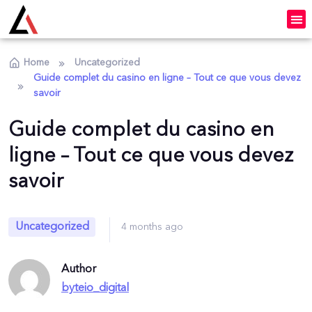
Home
Uncategorized
Guide complet du casino en ligne – Tout ce que vous devez
savoir
Guide complet du casino en
ligne – Tout ce que vous devez
savoir
Uncategorized
4 months ago
Author
byteio_digital