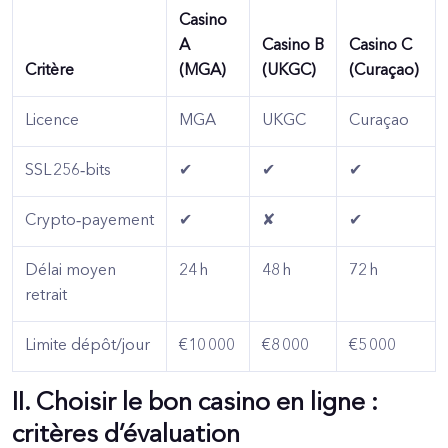
Casino
A
Casino B
Casino C
Critère
(MGA)
(UKGC)
(Curaçao)
Licence
MGA
UKGC
Curaçao
SSL 256‑bits
✔︎
✔︎
✔︎
Crypto‑payement
✔︎
✘
✔︎
Délai moyen
24 h
48 h
72 h
retrait
Limite dépôt/jour
€10 000
€8 000
€5 000
II. Choisir le bon casino en ligne :
critères d’évaluation