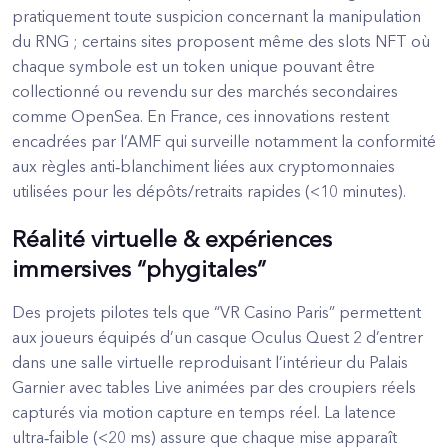
pratiquement toute suspicion concernant la manipulation
du RNG ; certains sites proposent même des slots NFT où
chaque symbole est un token unique pouvant être
collectionné ou revendu sur des marchés secondaires
comme OpenSea. En France, ces innovations restent
encadrées par l’AMF qui surveille notamment la conformité
aux règles anti‑blanchiment liées aux cryptomonnaies
utilisées pour les dépôts/retraits rapides (<10 minutes).
Réalité virtuelle & expériences
immersives “phygitales”
Des projets pilotes tels que “VR Casino Paris” permettent
aux joueurs équipés d’un casque Oculus Quest 2 d’entrer
dans une salle virtuelle reproduisant l’intérieur du Palais
Garnier avec tables Live animées par des croupiers réels
capturés via motion capture en temps réel. La latence
ultra‑faible (<20 ms) assure que chaque mise apparaît