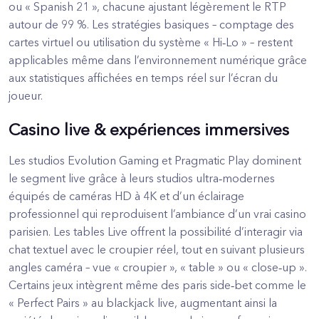
ou « Spanish 21 », chacune ajustant légèrement le RTP
autour de 99 %. Les stratégies basiques – comptage des
cartes virtuel ou utilisation du système « Hi‑Lo » – restent
applicables même dans l’environnement numérique grâce
aux statistiques affichées en temps réel sur l’écran du
joueur.
Casino live & expériences immersives
Les studios Evolution Gaming et Pragmatic Play dominent
le segment live grâce à leurs studios ultra‑modernes
équipés de caméras HD à 4K et d’un éclairage
professionnel qui reproduisent l’ambiance d’un vrai casino
parisien. Les tables Live offrent la possibilité d’interagir via
chat textuel avec le croupier réel, tout en suivant plusieurs
angles caméra – vue « croupier », « table » ou « close‑up ».
Certains jeux intègrent même des paris side‑bet comme le
« Perfect Pairs » au blackjack live, augmentant ainsi la