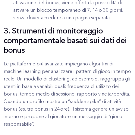
attivazione del bonus, viene offerta la possibilità di
attivare un blocco temporaneo di 7, 14 o 30 giorni,
senza dover accedere a una pagina separata.
3. Strumenti di monitoraggio
comportamentale basati sui dati dei
bonus
Le piattaforme più avanzate impiegano algoritmi di
machine‑learning per analizzare i pattern di gioco in tempo
reale. Un modello di clustering, ad esempio, raggruppa gli
utenti in base a variabili quali: frequenza di utilizzo dei
bonus, tempo medio di sessione, rapporto vincita/perdita.
Quando un profilo mostra un “sudden spike” di attività
bonus (es. tre bonus in 24 ore), il sistema genera un avviso
interno e propone al giocatore un messaggio di “gioco
responsabile”.