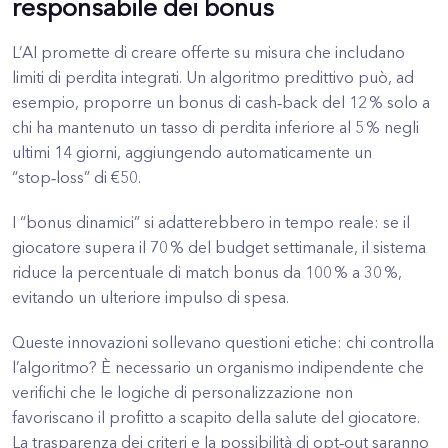
responsabile dei bonus
L’AI promette di creare offerte su misura che includano
limiti di perdita integrati. Un algoritmo predittivo può, ad
esempio, proporre un bonus di cash‑back del 12 % solo a
chi ha mantenuto un tasso di perdita inferiore al 5 % negli
ultimi 14 giorni, aggiungendo automaticamente un
“stop‑loss” di €50.
I “bonus dinamici” si adatterebbero in tempo reale: se il
giocatore supera il 70 % del budget settimanale, il sistema
riduce la percentuale di match bonus da 100 % a 30 %,
evitando un ulteriore impulso di spesa.
Queste innovazioni sollevano questioni etiche: chi controlla
l’algoritmo? È necessario un organismo indipendente che
verifichi che le logiche di personalizzazione non
favoriscano il profitto a scapito della salute del giocatore.
La trasparenza dei criteri e la possibilità di opt‑out saranno