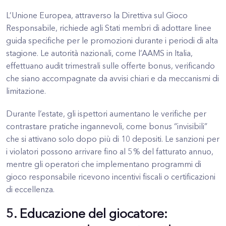
L’Unione Europea, attraverso la Direttiva sul Gioco
Responsabile, richiede agli Stati membri di adottare linee
guida specifiche per le promozioni durante i periodi di alta
stagione. Le autorità nazionali, come l’AAMS in Italia,
effettuano audit trimestrali sulle offerte bonus, verificando
che siano accompagnate da avvisi chiari e da meccanismi di
limitazione.
Durante l’estate, gli ispettori aumentano le verifiche per
contrastare pratiche ingannevoli, come bonus “invisibili”
che si attivano solo dopo più di 10 depositi. Le sanzioni per
i violatori possono arrivare fino al 5 % del fatturato annuo,
mentre gli operatori che implementano programmi di
gioco responsabile ricevono incentivi fiscali o certificazioni
di eccellenza.
5. Educazione del giocatore: