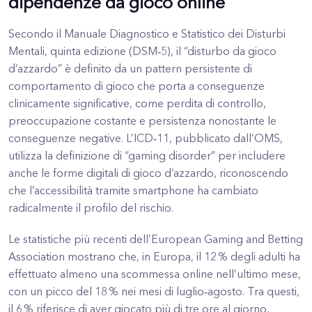
dipendenze da gioco online
Secondo il Manuale Diagnostico e Statistico dei Disturbi
Mentali, quinta edizione (DSM‑5), il “disturbo da gioco
d’azzardo” è definito da un pattern persistente di
comportamento di gioco che porta a conseguenze
clinicamente significative, come perdita di controllo,
preoccupazione costante e persistenza nonostante le
conseguenze negative. L’ICD‑11, pubblicato dall’OMS,
utilizza la definizione di “gaming disorder” per includere
anche le forme digitali di gioco d’azzardo, riconoscendo
che l’accessibilità tramite smartphone ha cambiato
radicalmente il profilo del rischio.
Le statistiche più recenti dell’European Gaming and Betting
Association mostrano che, in Europa, il 12 % degli adulti ha
effettuato almeno una scommessa online nell’ultimo mese,
con un picco del 18 % nei mesi di luglio‑agosto. Tra questi,
il 6 % riferisce di aver giocato più di tre ore al giorno,