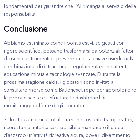
fondamentali per garantire che l’AI rimanga al servizio della
responsabilità.
Conclusione
Abbiamo esaminato come i bonus estivi, se gestiti con
rigore scientifico, possano trasformarsi da potenziali fattori
di rischio a strumenti di prevenzione. La chiave risiede nella
combinazione di dati accurati, regolamentazione attenta,
educazione mirata e tecnologie avanzate. Durante la
prossima stagione calda, i giocatori sono invitati a
consultare risorse come Batterieseurope per approfondire
le proprie scelte e a sfruttare le dashboard di
monitoraggio offerte dagli operatori.
Solo attraverso una collaborazione costante tra operatori,
ricercatori e autorità sarà possibile mantenere il gioco
d’azzardo un’attività ricreativa sicura, dove il divertimento