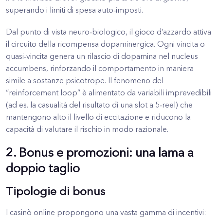
superando i limiti di spesa auto‑imposti.
Dal punto di vista neuro‑biologico, il gioco d’azzardo attiva
il circuito della ricompensa dopaminergica. Ogni vincita o
quasi‑vincita genera un rilascio di dopamina nel nucleus
accumbens, rinforzando il comportamento in maniera
simile a sostanze psicotrope. Il fenomeno del
“reinforcement loop” è alimentato da variabili imprevedibili
(ad es. la casualità del risultato di una slot a 5‑reel) che
mantengono alto il livello di eccitazione e riducono la
capacità di valutare il rischio in modo razionale.
2. Bonus e promozioni: una lama a
doppio taglio
Tipologie di bonus
I casinò online propongono una vasta gamma di incentivi: