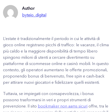
Author
byteio_digital
L’estate è tradizionalmente il periodo in cui le attività di
gioco online registrano picchi di traffico: le vacanze, il clima
più caldo e la maggiore disponibilità di tempo libero
spingono milioni di utenti a cercare divertimento su
piattaforme di scommesse online e casinò mobili. In questo
contesto, gli operatori aumentano le offerte promozionali,
proponendo bonus di benvenuto, free spin e cash‑back
per attirare nuovi giocatori e fidelizzare quelli esistenti.
Tuttavia, se impiegati con consapevolezza, i bonus
possono trasformarsi in veri e propri strumenti di
prevenzione. Il sito
bookmaker non aams sicuri
offre, tra le