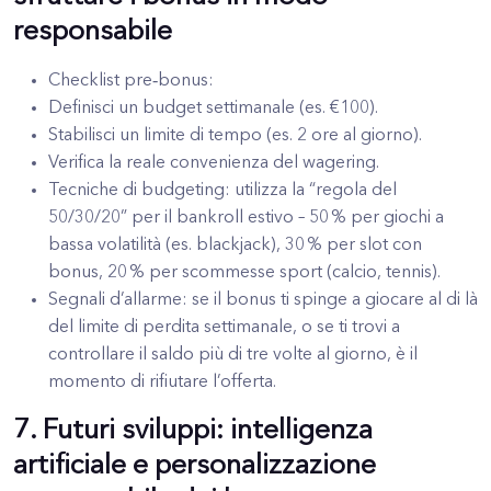
responsabile
Checklist pre‑bonus:
Definisci un budget settimanale (es. €100).
Stabilisci un limite di tempo (es. 2 ore al giorno).
Verifica la reale convenienza del wagering.
Tecniche di budgeting: utilizza la “regola del
50/30/20” per il bankroll estivo – 50 % per giochi a
bassa volatilità (es. blackjack), 30 % per slot con
bonus, 20 % per scommesse sport (calcio, tennis).
Segnali d’allarme: se il bonus ti spinge a giocare al di là
del limite di perdita settimanale, o se ti trovi a
controllare il saldo più di tre volte al giorno, è il
momento di rifiutare l’offerta.
7. Futuri sviluppi: intelligenza
artificiale e personalizzazione