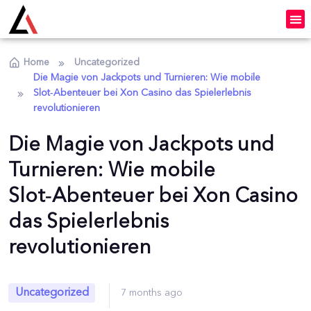
Home
Uncategorized
Die Magie von Jackpots und Turnieren: Wie mobile
Slot‑Abenteuer bei Xon Casino das Spielerlebnis
revolutionieren
Die Magie von Jackpots und
Turnieren: Wie mobile
Slot‑Abenteuer bei Xon Casino
das Spielerlebnis
revolutionieren
Uncategorized
7 months ago