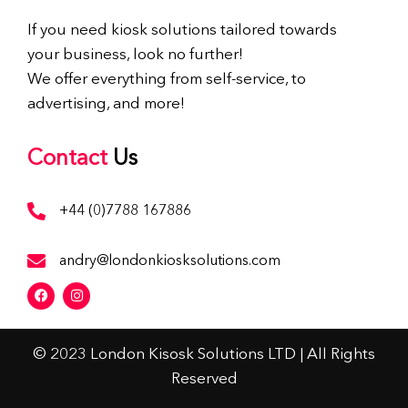
If you need kiosk solutions tailored towards
your business, look no further!
We offer everything from self-service, to
advertising, and more!
Contact
Us
+44 (0)7788 167886
andry@londonkiosksolutions.com
© 2023 London Kisosk Solutions LTD | All Rights
Reserved