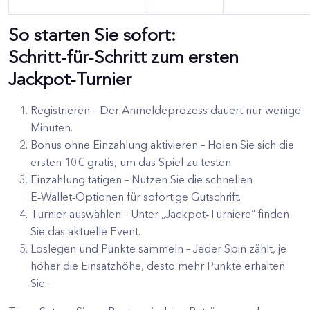
So starten Sie sofort:
Schritt‑für‑Schritt zum ersten
Jackpot‑Turnier
Registrieren – Der Anmeldeprozess dauert nur wenige
Minuten.
Bonus ohne Einzahlung aktivieren – Holen Sie sich die
ersten 10 € gratis, um das Spiel zu testen.
Einzahlung tätigen – Nutzen Sie die schnellen
E‑Wallet‑Optionen für sofortige Gutschrift.
Turnier auswählen – Unter „Jackpot‑Turniere“ finden
Sie das aktuelle Event.
Loslegen und Punkte sammeln – Jeder Spin zählt, je
höher die Einsatzhöhe, desto mehr Punkte erhalten
Sie.