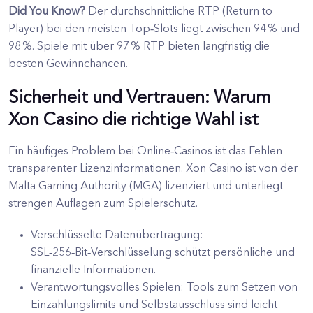
Did You Know?
Der durchschnittliche RTP (Return to
Player) bei den meisten Top‑Slots liegt zwischen 94 % und
98 %. Spiele mit über 97 % RTP bieten langfristig die
besten Gewinnchancen.
Sicherheit und Vertrauen: Warum
Xon Casino die richtige Wahl ist
Ein häufiges Problem bei Online‑Casinos ist das Fehlen
transparenter Lizenzinformationen. Xon Casino ist von der
Malta Gaming Authority (MGA) lizenziert und unterliegt
strengen Auflagen zum Spielerschutz.
Verschlüsselte Datenübertragung:
SSL‑256‑Bit‑Verschlüsselung schützt persönliche und
finanzielle Informationen.
Verantwortungsvolles Spielen: Tools zum Setzen von
Einzahlungslimits und Selbstausschluss sind leicht