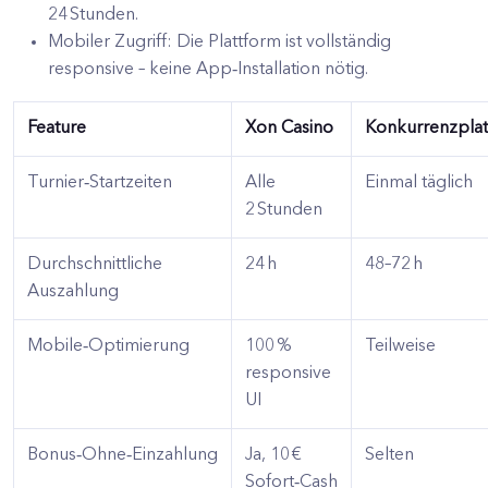
24 Stunden.
Mobiler Zugriff: Die Plattform ist vollständig
responsive – keine App‑Installation nötig.
Feature
Xon Casino
Konkurrenzpla
Turnier‑Startzeiten
Alle
Einmal täglich
2 Stunden
Durchschnittliche
24 h
48–72 h
Auszahlung
Mobile‑Optimierung
100 %
Teilweise
responsive
UI
Bonus‑Ohne‑Einzahlung
Ja, 10 €
Selten
Sofort‑Cash