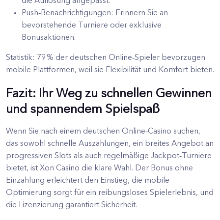
die Auflösung angepasst.
Push‑Benachrichtigungen: Erinnern Sie an
bevorstehende Turniere oder exklusive
Bonusaktionen.
Statistik: 79 % der deutschen Online‑Spieler bevorzugen
mobile Plattformen, weil sie Flexibilität und Komfort bieten.
Fazit: Ihr Weg zu schnellen Gewinnen
und spannendem Spielspaß
Wenn Sie nach einem deutschen Online‑Casino suchen,
das sowohl schnelle Auszahlungen, ein breites Angebot an
progressiven Slots als auch regelmäßige Jackpot‑Turniere
bietet, ist Xon Casino die klare Wahl. Der Bonus ohne
Einzahlung erleichtert den Einstieg, die mobile
Optimierung sorgt für ein reibungsloses Spielerlebnis, und
die Lizenzierung garantiert Sicherheit.