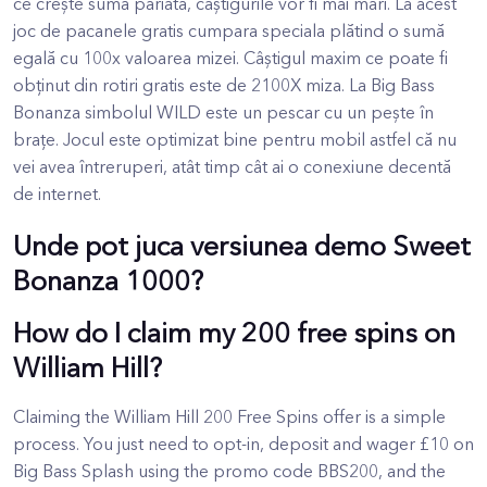
ce crește suma pariată, câștigurile vor fi mai mari. La acest
joc de pacanele gratis cumpara speciala plătind o sumă
egală cu 100x valoarea mizei. Câștigul maxim ce poate fi
obținut din rotiri gratis este de 2100X miza. La Big Bass
Bonanza simbolul WILD este un pescar cu un pește în
brațe. Jocul este optimizat bine pentru mobil astfel că nu
vei avea întreruperi, atât timp cât ai o conexiune decentă
de internet.
Unde pot juca versiunea demo Sweet
Bonanza 1000?
How do I claim my 200 free spins on
William Hill?
Claiming the William Hill 200 Free Spins offer is a simple
process. You just need to opt-in, deposit and wager £10 on
Big Bass Splash using the promo code BBS200, and the