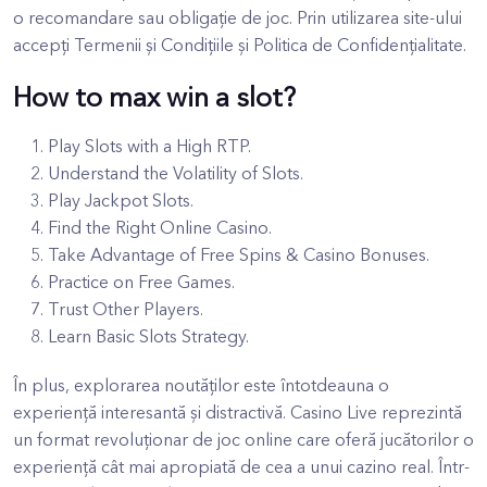
o recomandare sau obligație de joc. Prin utilizarea site-ului
accepți Termenii și Condițiile și Politica de Confidențialitate.
How to max win a slot?
Play Slots with a High RTP.
Understand the Volatility of Slots.
Play Jackpot Slots.
Find the Right Online Casino.
Take Advantage of Free Spins & Casino Bonuses.
Practice on Free Games.
Trust Other Players.
Learn Basic Slots Strategy.
În plus, explorarea noutăților este întotdeauna o
experiență interesantă și distractivă. Casino Live reprezintă
un format revoluționar de joc online care oferă jucătorilor o
experiență cât mai apropiată de cea a unui cazino real. Într-