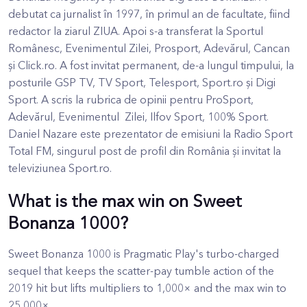
debutat ca jurnalist în 1997, în primul an de facultate, fiind
redactor la ziarul ZIUA. Apoi s-a transferat la Sportul
Românesc, Evenimentul Zilei, Prosport, Adevărul, Cancan
și Click.ro. A fost invitat permanent, de-a lungul timpului, la
posturile GSP TV, TV Sport, Telesport, Sport.ro și Digi
Sport. A scris la rubrica de opinii pentru ProSport,
Adevărul, Evenimentul Zilei, Ilfov Sport, 100% Sport.
Daniel Nazare este prezentator de emisiuni la Radio Sport
Total FM, singurul post de profil din România și invitat la
televiziunea Sport.ro.
What is the max win on Sweet
Bonanza 1000?
Sweet Bonanza 1000 is Pragmatic Play's turbo-charged
sequel that keeps the scatter-pay tumble action of the
2019 hit but lifts multipliers to 1,000× and the max win to
25,000×.