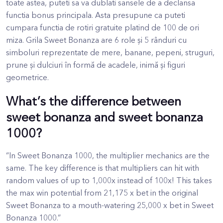
toate astea, puteti sa va dublati sansele de a declansa
functia bonus principala. Asta presupune ca puteti
cumpara functia de rotiri gratuite platind de 100 de ori
miza. Grila Sweet Bonanza are 6 role și 5 rânduri cu
simboluri reprezentate de mere, banane, pepeni, struguri,
prune și dulciuri în formă de acadele, inimă și figuri
geometrice.
What’s the difference between
sweet bonanza and sweet bonanza
1000?
“In Sweet Bonanza 1000, the multiplier mechanics are the
same. The key difference is that multipliers can hit with
random values of up to 1,000x instead of 100x! This takes
the max win potential from 21,175 x bet in the original
Sweet Bonanza to a mouth-watering 25,000 x bet in Sweet
Bonanza 1000.”