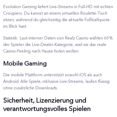
Evolution Gaming liefert Live‑Streams in Full‑HD mit echten
Croupiers. Du kannst an einem virtuellen Roulette‑Tisch
sitzen, während du gleichzeitig die aktuelle Fußballquote
im Blick hast.
Statistik: Laut interner Daten von Realz Casino wählen 68 %
der Spieler die Live‑Dealer‑Kategorie, weil sie das reale
Casino‑Feeling nach Hause holen wollen.
Mobile Gaming
Die mobile Plattform unterstützt sowohl iOS als auch
Android. Alle Spiele, inklusive Live‑Streams, laufen flüssig
ohne zusätzliche Downloads.
Sicherheit, Lizenzierung und
verantwortungsvolles Spielen