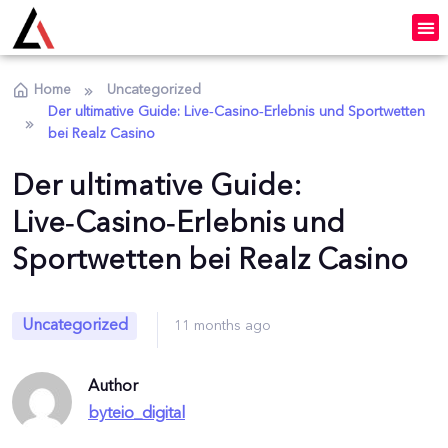
Home
Uncategorized
Der ultimative Guide: Live‑Casino‑Erlebnis und Sportwetten
bei Realz Casino
Der ultimative Guide:
Live‑Casino‑Erlebnis und
Sportwetten bei Realz Casino
Uncategorized
11 months ago
Author
byteio_digital