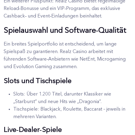
Ein weiterer Pluspunkt: Realz Casino bietet regelmäßige
Reload‑Bonusse und ein VIP‑Programm, das exklusive
Cashback‑ und Event‑Einladungen beinhaltet.
Spielauswahl und Software‑Qualität
Ein breites Spielportfolio ist entscheidend, um lange
Spielspaß zu garantieren. Realz Casino arbeitet mit
führenden Software‑Anbietern wie NetEnt, Microgaming
und Evolution Gaming zusammen.
Slots und Tischspiele
Slots: Über 1.200 Titel, darunter Klassiker wie
„Starburst“ und neue Hits wie „Dragonia“.
Tischspiele: Blackjack, Roulette, Baccarat – jeweils in
mehreren Varianten.
Live‑Dealer‑Spiele