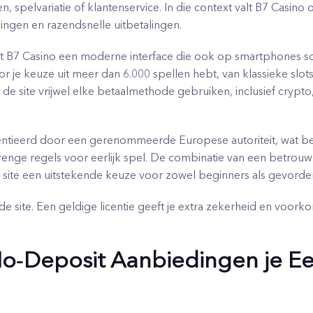
spelvariatie of klantenservice. In die context valt B7 Casino 
ingen en razendsnelle uitbetalingen.
iedt B7 Casino een moderne interface die ook op smartphones s
je keuze uit meer dan 6.000 spellen hebt, van klassieke slots 
e site vrijwel elke betaalmethode gebruiken, inclusief crypto, 
elicentieerd door een gerenommeerde Europese autoriteit, wat be
trenge regels voor eerlijk spel. De combinatie van een betrouwb
 site een uitstekende keuze voor zowel beginners als gevorde
 de site. Een geldige licentie geeft je extra zekerheid en voor
‑Deposit Aanbiedingen je Ee