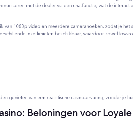
ommuniceren met de dealer via een chatfunctie, wat de interacti
ruik van 1080p video en meerdere camerahoeken, zodat je het s
erschillende inzetlimieten beschikbaar, waardoor zowel low‑rol
genieten van een realistische casino‑ervaring, zonder je huis
sino: Beloningen voor Loyale