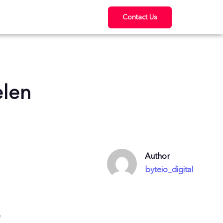
Contact Us
elen
Author
byteio_digital
e