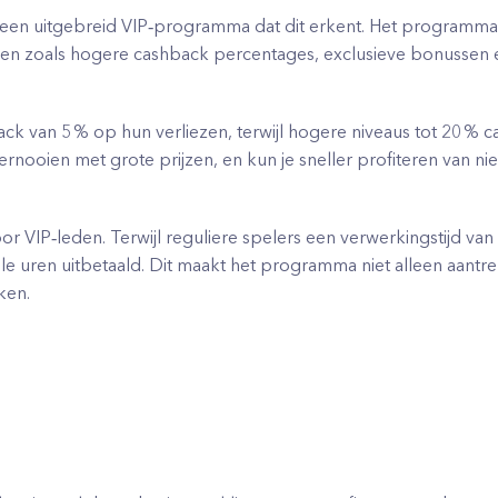
t een uitgebreid VIP‑programma dat dit erkent. Het programma 
len zoals hogere cashback percentages, exclusieve bonussen 
k van 5 % op hun verliezen, terwijl hogere niveaus tot 20 % 
ernooien met grote prijzen, en kun je sneller profiteren van n
oor VIP‑leden. Terwijl reguliere spelers een verwerkingstijd va
e uren uitbetaald. Dit maakt het programma niet alleen aantre
ken.