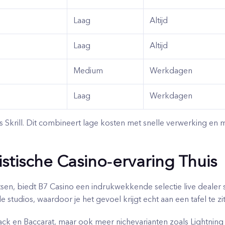
Laag
Altijd
Laag
Altijd
Medium
Werkdagen
Laag
Werkdagen
s Skrill. Dit combineert lage kosten met snelle verwerking en m
istische Casino‑ervaring Thuis
tsen, biedt B7 Casino een indrukwekkende selectie live dealer
 studios, waardoor je het gevoel krijgt echt aan een tafel te zit
kjack en Baccarat, maar ook meer nichevarianten zoals Lightning