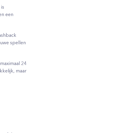
is
en een
cashback
ieuwe spellen
n maximaal 24
kkelijk, maar