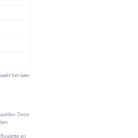
aakt het later
 spellen. Deze
ten.
 Roulette en