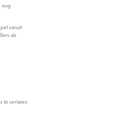
e nog
pel vanuit
lers als
 te verlaten.