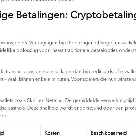
lige Betalingen: Cryptobetali
sinospelers. Vertragingen bij uitbetalingen of hoge transacti
idelijke oplossing voor: naast traditionele betaalopties onderst
 transactiekosten meestal lager dan bij creditcards of e‑walle
rt – vaak binnen enkele minuten. Voor spelers die hun winsten s
llets zoals Skrill en Neteller. De gemiddelde verwerkingstijd 
landse casino’s. Deze snelheid wordt ondersteund door een prof
en.
jd
Kosten
Beschikbaarheid