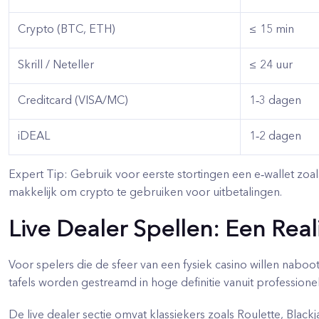
Crypto (BTC, ETH)
≤ 15 min
Skrill / Neteller
≤ 24 uur
Creditcard (VISA/MC)
1‑3 dagen
iDEAL
1‑2 dagen
Expert Tip: Gebruik voor eerste stortingen een e‑wallet zoal
makkelijk om crypto te gebruiken voor uitbetalingen.
Live Dealer Spellen: Een Real
Voor spelers die de sfeer van een fysiek casino willen naboo
tafels worden gestreamd in hoge definitie vanuit professionele
De live dealer sectie omvat klassiekers zoals Roulette, Blac