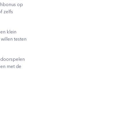
tchbonus op
f zelfs
en klein
 willen testen
t doorspelen
eken met de