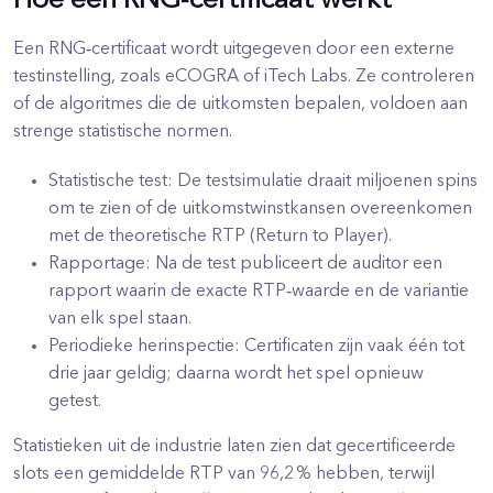
Hoe een RNG‑certificaat werkt
Een RNG‑certificaat wordt uitgegeven door een externe
testinstelling, zoals eCOGRA of iTech Labs. Ze controleren
of de algoritmes die de uitkomsten bepalen, voldoen aan
strenge statistische normen.
Statistische test: De testsimulatie draait miljoenen spins
om te zien of de uitkomstwinstkansen overeenkomen
met de theoretische RTP (Return to Player).
Rapportage: Na de test publiceert de auditor een
rapport waarin de exacte RTP‑waarde en de variantie
van elk spel staan.
Periodieke herinspectie: Certificaten zijn vaak één tot
drie jaar geldig; daarna wordt het spel opnieuw
getest.
Statistieken uit de industrie laten zien dat gecertificeerde
slots een gemiddelde RTP van 96,2 % hebben, terwijl