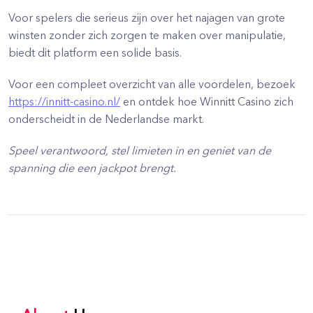
Voor spelers die serieus zijn over het najagen van grote
winsten zonder zich zorgen te maken over manipulatie,
biedt dit platform een solide basis.
Voor een compleet overzicht van alle voordelen, bezoek
https://innitt-casino.nl/
en ontdek hoe Winnitt Casino zich
onderscheidt in de Nederlandse markt.
Speel verantwoord, stel limieten in en geniet van de
spanning die een jackpot brengt.