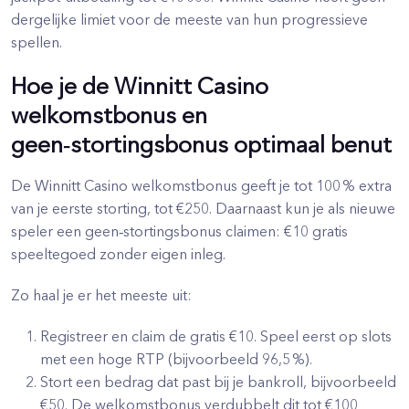
dergelijke limiet voor de meeste van hun progressieve
spellen.
Hoe je de Winnitt Casino
welkomstbonus en
geen‑stortingsbonus optimaal benut
De Winnitt Casino welkomstbonus geeft je tot 100 % extra
van je eerste storting, tot €250. Daarnaast kun je als nieuwe
speler een geen‑stortingsbonus claimen: €10 gratis
speeltegoed zonder eigen inleg.
Zo haal je er het meeste uit:
Registreer en claim de gratis €10. Speel eerst op slots
met een hoge RTP (bijvoorbeeld 96,5 %).
Stort een bedrag dat past bij je bankroll, bijvoorbeeld
€50. De welkomstbonus verdubbelt dit tot €100