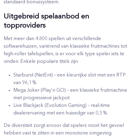
standaard bonussysteem.
Uitgebreid spelaanbod en
topproviders
Met meer dan 4.800 spellen uit verschillende
softwarehuizen, variërend van klassieke fruitmachines tot
high‑roller tafelspellen, is er voor elk type speler iets te
vinden. Enkele populaire titels zijn:
Starburst (NetEnt) – een kleurrijke slot met een RTP
van 96,1 %.
Mega Joker (Play’n GO) – een klassieke fruitmachine
met progressieve jackpot.
Live Blackjack (Evolution Gaming) – real‑time
dealerervaring met een huisedge van 0,5 %.
De diversiteit zorgt ervoor dat spelers nooit het gevoel
hebben vast te zitten in een monotone omgeving.