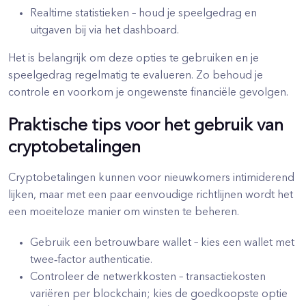
Realtime statistieken – houd je speelgedrag en
uitgaven bij via het dashboard.
Het is belangrijk om deze opties te gebruiken en je
speelgedrag regelmatig te evalueren. Zo behoud je
controle en voorkom je ongewenste financiële gevolgen.
Praktische tips voor het gebruik van
cryptobetalingen
Cryptobetalingen kunnen voor nieuwkomers intimiderend
lijken, maar met een paar eenvoudige richtlijnen wordt het
een moeiteloze manier om winsten te beheren.
Gebruik een betrouwbare wallet – kies een wallet met
twee‑factor authenticatie.
Controleer de netwerkkosten – transactiekosten
variëren per blockchain; kies de goedkoopste optie