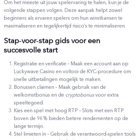
Om het meeste uit jouw spelervaring te halen, kun je de
volgende stappen volgen. Deze aanpak helpt zowel
beginners als ervaren spelers om hun winstkansen te
maximaliseren en tegelijkertijd risico’s te minimaliseren.
Stap‑voor‑stap gids voor een
succesvolle start
Registratie en verificatie – Maak een account aan op
Luckywave Casino en voltooi de KYC‑procedure om
snelle uitbetalingen mogelijk te maken.
Bonussen claimen – Maak gebruik van de
welkomstbonus en de
cryptobonus
voor extra
speeltegoed.
Kies een spel met hoog RTP – Slots met een RTP
boven de 96 % bieden betere rendementen op de
lange termijn.
Stel limieten in – Gebruik de verantwoord‑spelen tools