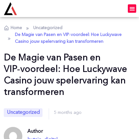
Home
Uncategorized
De Magie van Pasen en VIP‑voordeel: Hoe Luckywave
Casino jouw spelervaring kan transformeren
De Magie van Pasen en
VIP‑voordeel: Hoe Luckywave
Casino jouw spelervaring kan
transformeren
Uncategorized
5 months ago
Author