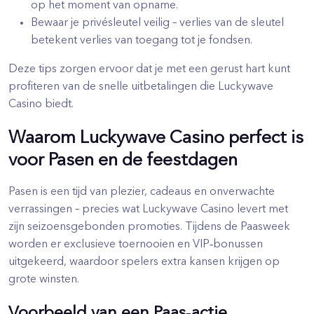
op het moment van opname.
Bewaar je privésleutel veilig – verlies van de sleutel
betekent verlies van toegang tot je fondsen.
Deze tips zorgen ervoor dat je met een gerust hart kunt
profiteren van de snelle uitbetalingen die Luckywave
Casino biedt.
Waarom Luckywave Casino perfect is
voor Pasen en de feestdagen
Pasen is een tijd van plezier, cadeaus en onverwachte
verrassingen – precies wat Luckywave Casino levert met
zijn seizoensgebonden promoties. Tijdens de Paasweek
worden er exclusieve toernooien en VIP‑bonussen
uitgekeerd, waardoor spelers extra kansen krijgen op
grote winsten.
Voorbeeld van een Paas‑actie