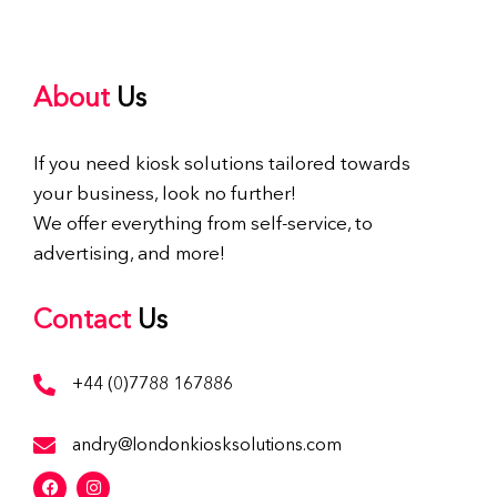
About
Us
If you need kiosk solutions tailored towards
your business, look no further!
We offer everything from self-service, to
advertising, and more!
Contact
Us
+44 (0)7788 167886
andry@londonkiosksolutions.com