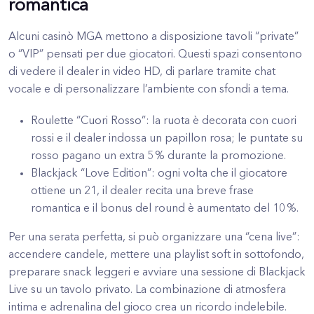
romantica
Alcuni casinò MGA mettono a disposizione tavoli “private”
o “VIP” pensati per due giocatori. Questi spazi consentono
di vedere il dealer in video HD, di parlare tramite chat
vocale e di personalizzare l’ambiente con sfondi a tema.
Roulette “Cuori Rosso”: la ruota è decorata con cuori
rossi e il dealer indossa un papillon rosa; le puntate su
rosso pagano un extra 5 % durante la promozione.
Blackjack “Love Edition”: ogni volta che il giocatore
ottiene un 21, il dealer recita una breve frase
romantica e il bonus del round è aumentato del 10 %.
Per una serata perfetta, si può organizzare una “cena live”:
accendere candele, mettere una playlist soft in sottofondo,
preparare snack leggeri e avviare una sessione di Blackjack
Live su un tavolo privato. La combinazione di atmosfera
intima e adrenalina del gioco crea un ricordo indelebile.