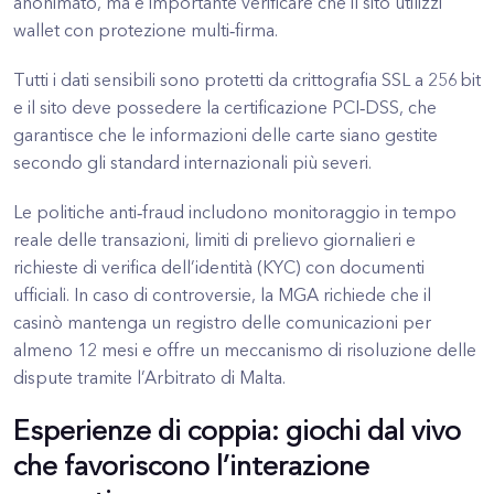
anonimato, ma è importante verificare che il sito utilizzi
wallet con protezione multi‑firma.
Tutti i dati sensibili sono protetti da crittografia SSL a 256 bit
e il sito deve possedere la certificazione PCI‑DSS, che
garantisce che le informazioni delle carte siano gestite
secondo gli standard internazionali più severi.
Le politiche anti‑fraud includono monitoraggio in tempo
reale delle transazioni, limiti di prelievo giornalieri e
richieste di verifica dell’identità (KYC) con documenti
ufficiali. In caso di controversie, la MGA richiede che il
casinò mantenga un registro delle comunicazioni per
almeno 12 mesi e offre un meccanismo di risoluzione delle
dispute tramite l’Arbitrato di Malta.
Esperienze di coppia: giochi dal vivo
che favoriscono l’interazione