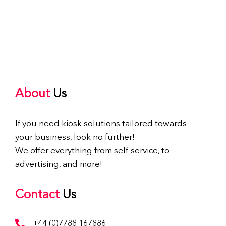
About
Us
If you need kiosk solutions tailored towards
your business, look no further!
We offer everything from self-service, to
advertising, and more!
Contact
Us
+44 (0)7788 167886