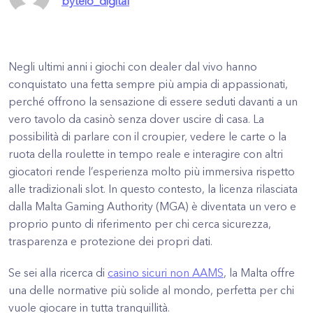
byteio_digital
Negli ultimi anni i giochi con dealer dal vivo hanno
conquistato una fetta sempre più ampia di appassionati,
perché offrono la sensazione di essere seduti davanti a un
vero tavolo da casinò senza dover uscire di casa. La
possibilità di parlare con il croupier, vedere le carte o la
ruota della roulette in tempo reale e interagire con altri
giocatori rende l’esperienza molto più immersiva rispetto
alle tradizionali slot. In questo contesto, la licenza rilasciata
dalla Malta Gaming Authority (MGA) è diventata un vero e
proprio punto di riferimento per chi cerca sicurezza,
trasparenza e protezione dei propri dati.
Se sei alla ricerca di
casino sicuri non AAMS
, la Malta offre
una delle normative più solide al mondo, perfetta per chi
vuole giocare in tutta tranquillità.