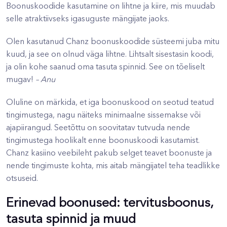
Boonuskoodide kasutamine on lihtne ja kiire, mis muudab
selle atraktiivseks igasuguste mängijate jaoks.
Olen kasutanud Chanz boonuskoodide süsteemi juba mitu
kuud, ja see on olnud väga lihtne. Lihtsalt sisestasin koodi,
ja olin kohe saanud oma tasuta spinnid. See on tõeliselt
mugav!
– Anu
Oluline on märkida, et iga boonuskood on seotud teatud
tingimustega, nagu näiteks minimaalne sissemakse või
ajapiirangud. Seetõttu on soovitatav tutvuda nende
tingimustega hoolikalt enne boonuskoodi kasutamist.
Chanz kasiino veebileht pakub selget teavet boonuste ja
nende tingimuste kohta, mis aitab mängijatel teha teadlikke
otsuseid.
Erinevad boonused: tervitusboonus,
tasuta spinnid ja muud