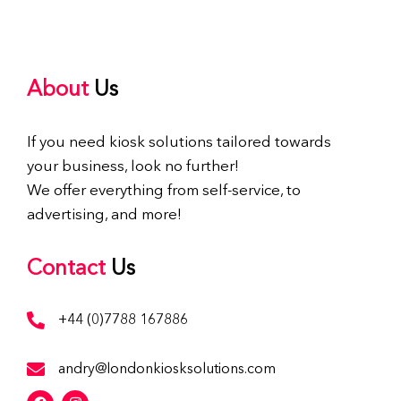
About
Us
If you need kiosk solutions tailored towards
your business, look no further!
We offer everything from self-service, to
advertising, and more!
Contact
Us
+44 (0)7788 167886
andry@londonkiosksolutions.com