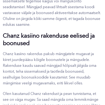
sissemaksete tegemise käigus või mängukonto
seadistamisel. Mängijad peavad lihtsalt sisestama koodi
vastavasse väljale ja boonused aktiveeritakse automaatselt.
Oluline on järgida kõiki samme õigesti, et tagada boonuse
edukas saamine.
Chanz kasiino rakenduse eelised ja
boonused
Chanz kasiino rakendus pakub mängijatele mugavat ja
kiiret juurdepääsu kõigile boonustele ja mängudele.
Rakenduse kaudu saavad mängijad hõlpsalt jälgida oma
kontot, teha sissemakseid ja taotleda boonuseid,
sealhulgas boonuskoodide kasutamist. See muudab
mängimise veelgi mugavamaks, eriti liikvel olles.
Olen kasutanud Chanz rakendust ja pean tunnistama, et
see on väga mugav. Sa saad mängida oma lemmikmänge