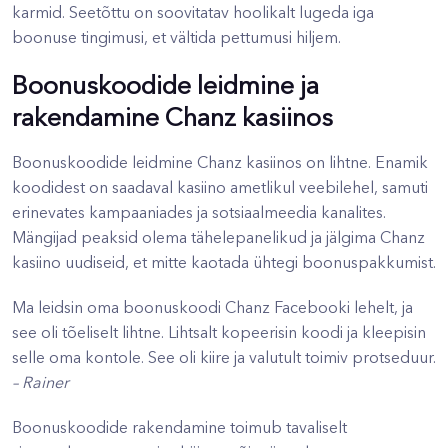
karmid. Seetõttu on soovitatav hoolikalt lugeda iga
boonuse tingimusi, et vältida pettumusi hiljem.
Boonuskoodide leidmine ja
rakendamine Chanz kasiinos
Boonuskoodide leidmine Chanz kasiinos on lihtne. Enamik
koodidest on saadaval kasiino ametlikul veebilehel, samuti
erinevates kampaaniades ja sotsiaalmeedia kanalites.
Mängijad peaksid olema tähelepanelikud ja jälgima Chanz
kasiino uudiseid, et mitte kaotada ühtegi boonuspakkumist.
Ma leidsin oma boonuskoodi Chanz Facebooki lehelt, ja
see oli tõeliselt lihtne. Lihtsalt kopeerisin koodi ja kleepisin
selle oma kontole. See oli kiire ja valutult toimiv protseduur.
– Rainer
Boonuskoodide rakendamine toimub tavaliselt