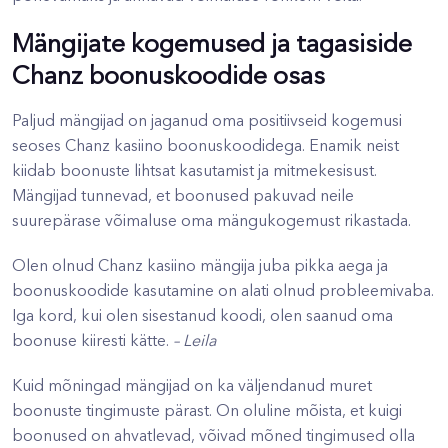
Mängijate kogemused ja tagasiside
Chanz boonuskoodide osas
Paljud mängijad on jaganud oma positiivseid kogemusi
seoses Chanz kasiino boonuskoodidega. Enamik neist
kiidab boonuste lihtsat kasutamist ja mitmekesisust.
Mängijad tunnevad, et boonused pakuvad neile
suurepärase võimaluse oma mängukogemust rikastada.
Olen olnud Chanz kasiino mängija juba pikka aega ja
boonuskoodide kasutamine on alati olnud probleemivaba.
Iga kord, kui olen sisestanud koodi, olen saanud oma
boonuse kiiresti kätte.
– Leila
Kuid mõningad mängijad on ka väljendanud muret
boonuste tingimuste pärast. On oluline mõista, et kuigi
boonused on ahvatlevad, võivad mõned tingimused olla