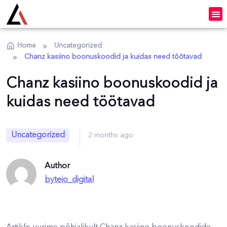
Home
Uncategorized
Chanz kasiino boonuskoodid ja kuidas need töötavad
Chanz kasiino boonuskoodid ja
kuidas need töötavad
Uncategorized
2 months ago
Author
byteio_digital