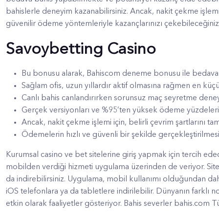
bahislerle deneyim kazanabilirsiniz. Ancak, nakit çekme işlemi
güvenilir ödeme yöntemleriyle kazançlarınızı çekebileceğiniz
Savoybetting Casino
Bu bonusu alarak, Bahiscom deneme bonusu ile bedava ba
Sağlam ofis, uzun yıllardır aktif olmasına rağmen en küçü
Canlı bahis canlandırırken sorunsuz maç seyretme deney
Gerçek versiyonları ve %95’ten yüksek ödeme yüzdelerine
Ancak, nakit çekme işlemi için, belirli çevrim şartlarını
Ödemelerin hızlı ve güvenli bir şekilde gerçekleştirilmesi
Kurumsal casino ve bet sitelerine giriş yapmak için tercih ed
mobilden verdiği hizmeti uygulama üzerinden de veriyor. Siten
da indirebilirsiniz. Uygulama, mobil kullanımı olduğundan da
iOS telefonlara ya da tabletlere indirilebilir. Dünyanın farklı
etkin olarak faaliyetler gösteriyor. Bahis severler bahis.com T