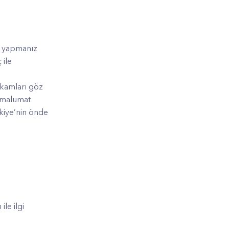
ek yapmanız
 ile
akamları göz
ı malumat
rkiye’nin önde
le ilgi