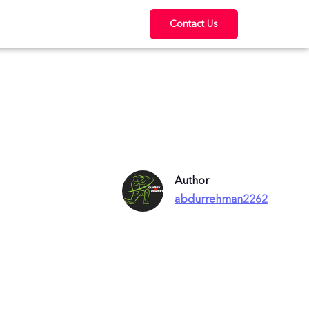
Contact Us
Author
abdurrehman2262