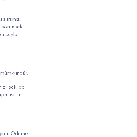
alırsınız.
 sorunlarla
lenceyle
ak mümkündür.
ızlı şekilde
apmasıdır.
e giren Ödeme