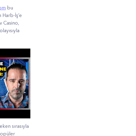
com
bu
n Harb-İş’e
ev Casino,
layısıyla
eken sırasıyla
 popüler