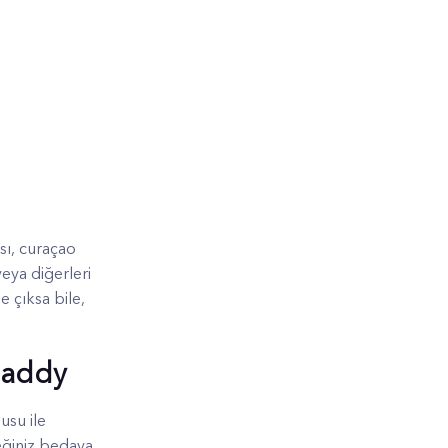
sı, curaçao
eya diğerleri
e çıksa bile,
Daddy
usu ile
eğiniz bedava