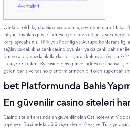
Avantajlari
Öteki biroldukça bahis sitesinde maç seyretme ücretli fakat 
ihtiyaç duyulan güncel adrese gidip arzu ettiğiniz seçeneğe tı
karşılaşacaksınız. Türkiye süper lig ve Avrupa konferans ligi a
sağlayıcsıcaklıkna canlı casino oyunları ya da canlı bahisler 
önüne aldığımızda akıllarda soru işareti kalmıyor. Ayrıca 7/2
sunuyor. Content By casino giriş güncel adresi ile finansal işle
gelen bahis ve casino platformlarından biri olan superbahism
bet Platformunda Bahis Yapm
En güvenilir casino siteleri ha
Casino siteleri arasında en güvenilir olan Casinolevant, Vidobet
topluyor. Bu sitedeki bütün içerikler +18 yaş ve Türkiye dışınd