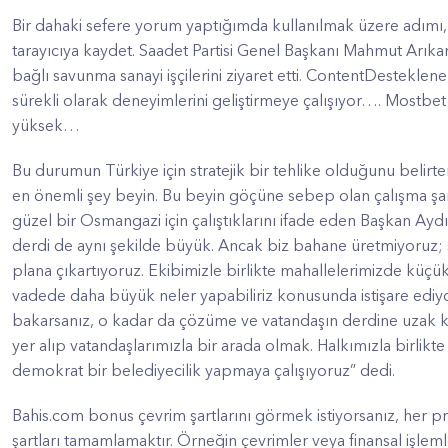
Bir dahaki sefere yorum yaptığımda kullanılmak üzere adımı,
tarayıcıya kaydet. Saadet Partisi Genel Başkanı Mahmut Arıkan
bağlı savunma sanayi işçilerini ziyaret etti. ContentDesteklene
sürekli olarak deneyimlerini geliştirmeye çalışıyor…. Mostb
yüksek…
Bu durumun Türkiye için stratejik bir tehlike olduğunu belirte
en önemli şey beyin. Bu beyin göçüne sebep olan çalışma şart
güzel bir Osmangazi için çalıştıklarını ifade eden Başkan A
derdi de aynı şekilde büyük. Ancak biz bahane üretmiyoruz; sı
plana çıkartıyoruz. Ekibimizle birlikte mahallelerimizde küçü
vadede daha büyük neler yapabiliriz konusunda istişare ediy
bakarsanız, o kadar da çözüme ve vatandaşın derdine uzak 
yer alıp vatandaşlarımızla bir arada olmak. Halkımızla birlikt
demokrat bir belediyecilik yapmaya çalışıyoruz” dedi.
Bahis.com bonus çevrim şartlarını görmek istiyorsanız, her p
şartları tamamlamaktır. Örneğin çevrimler veya finansal işlemle