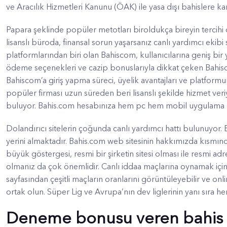
ve Aracılık Hizmetleri Kanunu (ÖAK) ile yasa dışı bahislere kar
Papara şeklinde popüler metotları biroldukça bireyin tercihi o
lisanslı büroda, finansal sorun yaşarsanız canlı yardımcı eki
platformlarından biri olan Bahiscom, kullanıcılarına geniş bir 
ödeme seçenekleri ve cazip bonuslarıyla dikkat çeken Bahiscom
Bahiscom’a giriş yapma süreci, üyelik avantajları ve platformu
popüler firması uzun süreden beri lisanslı şekilde hizmet veri
buluyor. Bahis.com hesabınıza hem pc hem mobil uygulama ü
Dolandırıcı sitelerin çoğunda canlı yardımcı hattı bulunuyor. 
yerini almaktadır. Bahis.com web sitesinin hakkımızda kısmınd
büyük göstergesi, resmi bir şirketin sitesi olması ile resmi 
olmanız da çok önemlidir. Canlı iddaa maçlarına oynamak için
sayfasından çeşitli maçların oranlarını görüntüleyebilir ve onl
ortak olun. Süper Lig ve Avrupa’nın dev liglerinin yanı sıra h
Deneme bonusu veren bahis si