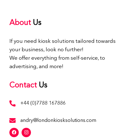
About
Us
If you need kiosk solutions tailored towards
your business, look no further!
We offer everything from self-service, to
advertising, and more!
Contact
Us
+44 (0)7788 167886
andry@londonkiosksolutions.com