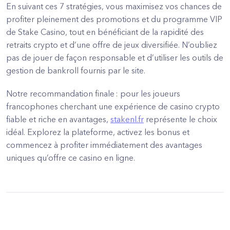
En suivant ces 7 stratégies, vous maximisez vos chances de
profiter pleinement des promotions et du programme VIP
de Stake Casino, tout en bénéficiant de la rapidité des
retraits crypto et d’une offre de jeux diversifiée. N’oubliez
pas de jouer de façon responsable et d’utiliser les outils de
gestion de bankroll fournis par le site.
Notre recommandation finale : pour les joueurs
francophones cherchant une expérience de casino crypto
fiable et riche en avantages,
stakenl.fr
représente le choix
idéal. Explorez la plateforme, activez les bonus et
commencez à profiter immédiatement des avantages
uniques qu’offre ce casino en ligne.