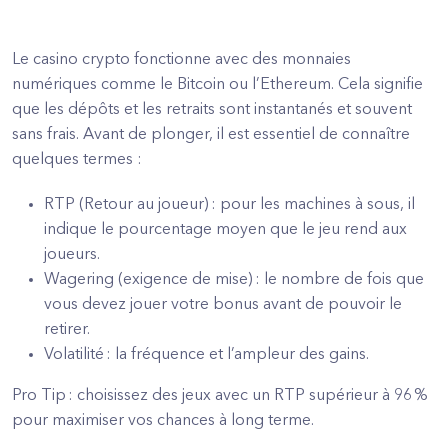
Le casino crypto fonctionne avec des monnaies
numériques comme le Bitcoin ou l’Ethereum. Cela signifie
que les dépôts et les retraits sont instantanés et souvent
sans frais. Avant de plonger, il est essentiel de connaître
quelques termes :
RTP (Retour au joueur) : pour les machines à sous, il
indique le pourcentage moyen que le jeu rend aux
joueurs.
Wagering (exigence de mise) : le nombre de fois que
vous devez jouer votre bonus avant de pouvoir le
retirer.
Volatilité : la fréquence et l’ampleur des gains.
Pro Tip : choisissez des jeux avec un RTP supérieur à 96 %
pour maximiser vos chances à long terme.