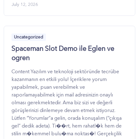
July 12, 2026
Uncategorized
Spaceman Slot Demo ile Eglen ve
ogren
Content Yazılım ve teknoloji sektöründe tecrübe
kazanmanın en etkili yolu! İçeriklere yorum
yapabilmek, puan verebilmek ve
raporlamayabilmek için mail adresinizin onaylı
olması gerekmektedir. Ama biz sizi ve değerli
görüşlerinizi dinlemeye devam etmek istiyoruz.
Lütfen “Yorumlar”a gelin, orada konuşalım (“çıkışa
gel” dedik adeta). Ti��rt, hem rahatl�k hem de
stilin m�kemmel bulu�ma noktas�! Gerçekçilik