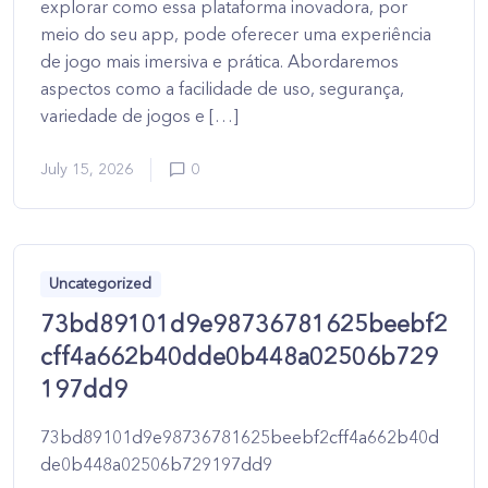
explorar como essa plataforma inovadora, por
meio do seu app, pode oferecer uma experiência
de jogo mais imersiva e prática. Abordaremos
aspectos como a facilidade de uso, segurança,
variedade de jogos e […]
July 15, 2026
0
Uncategorized
73bd89101d9e98736781625beebf2
cff4a662b40dde0b448a02506b729
197dd9
73bd89101d9e98736781625beebf2cff4a662b40d
de0b448a02506b729197dd9