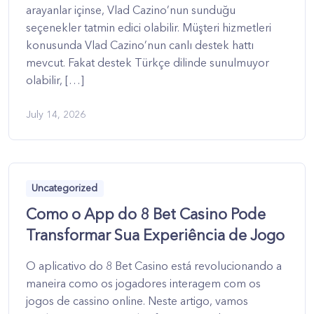
arayanlar içinse, Vlad Cazino’nun sunduğu
seçenekler tatmin edici olabilir. Müşteri hizmetleri
konusunda Vlad Cazino’nun canlı destek hattı
mevcut. Fakat destek Türkçe dilinde sunulmuyor
olabilir, […]
July 14, 2026
Uncategorized
Como o App do 8 Bet Casino Pode
Transformar Sua Experiência de Jogo
O aplicativo do 8 Bet Casino está revolucionando a
maneira como os jogadores interagem com os
jogos de cassino online. Neste artigo, vamos